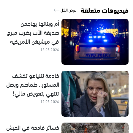
فيديوهات متعلقة
عرض الكل
أم وبناتها يهاجمن
صديقة الأب بضرب مبرح
في ميشيغن الأمريكية
13.05.2026
خادمة نتنياهو تكشف
المستور.. طماطم وبصل
تنتهي بتعويض مالي!
12.05.2026
خسائر فادحة في الجيش