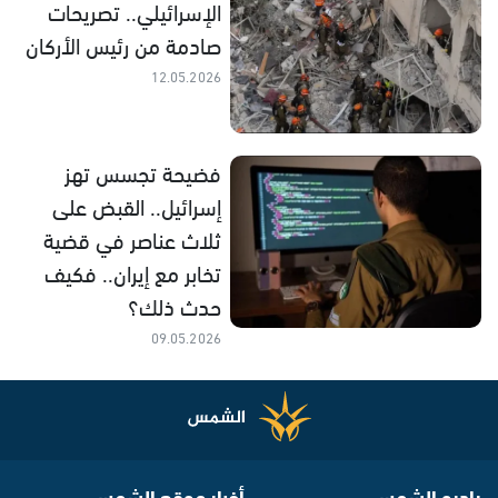
الإسرائيلي.. تصريحات
صادمة من رئيس الأركان
12.05.2026
فضيحة تجسس تهز
إسرائيل.. القبض على
ثلاث عناصر في قضية
تخابر مع إيران.. فكيف
حدث ذلك؟
09.05.2026
راديو الشمس
أخبار موقع الشمس