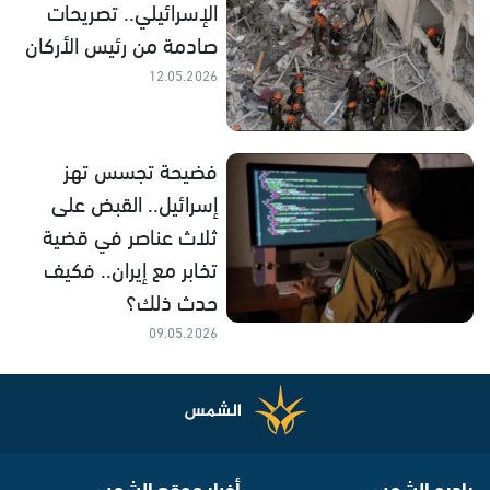
الإسرائيلي.. تصريحات
صادمة من رئيس الأركان
12.05.2026
فضيحة تجسس تهز
إسرائيل.. القبض على
ثلاث عناصر في قضية
تخابر مع إيران.. فكيف
حدث ذلك؟
09.05.2026
راديو الشمس
أخبار موقع الشمس