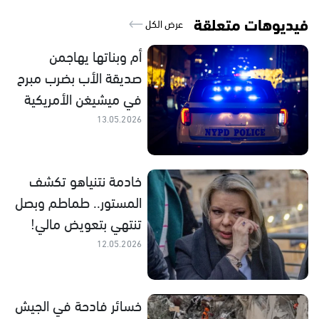
فيديوهات متعلقة
عرض الكل
أم وبناتها يهاجمن
صديقة الأب بضرب مبرح
في ميشيغن الأمريكية
13.05.2026
خادمة نتنياهو تكشف
المستور.. طماطم وبصل
تنتهي بتعويض مالي!
12.05.2026
خسائر فادحة في الجيش