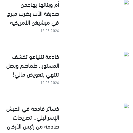
أم وبناتها يهاجمن
صديقة الأب بضرب مبرح
في ميشيغن الأمريكية
13.05.2026
خادمة نتنياهو تكشف
المستور.. طماطم وبصل
تنتهي بتعويض مالي!
12.05.2026
خسائر فادحة في الجيش
الإسرائيلي.. تصريحات
صادمة من رئيس الأركان