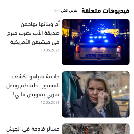
فيديوهات متعلقة
عرض الكل
أم وبناتها يهاجمن
صديقة الأب بضرب مبرح
في ميشيغن الأمريكية
13.05.2026
خادمة نتنياهو تكشف
المستور.. طماطم وبصل
تنتهي بتعويض مالي!
12.05.2026
خسائر فادحة في الجيش