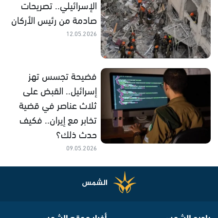
الإسرائيلي.. تصريحات
صادمة من رئيس الأركان
12.05.2026
فضيحة تجسس تهز
إسرائيل.. القبض على
ثلاث عناصر في قضية
تخابر مع إيران.. فكيف
حدث ذلك؟
09.05.2026
راديو الشمس
أخبار موقع الشمس