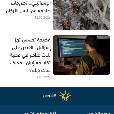
الإسرائيلي.. تصريحات
صادمة من رئيس الأركان
12.05.2026
فضيحة تجسس تهز
إسرائيل.. القبض على
ثلاث عناصر في قضية
تخابر مع إيران.. فكيف
حدث ذلك؟
09.05.2026
راديو الشمس
أخبار موقع الشمس