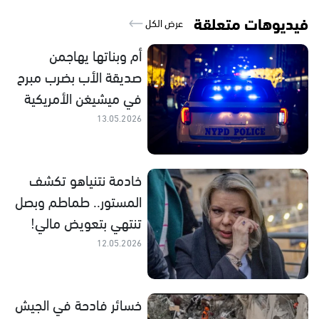
فيديوهات متعلقة
عرض الكل
أم وبناتها يهاجمن
صديقة الأب بضرب مبرح
في ميشيغن الأمريكية
13.05.2026
خادمة نتنياهو تكشف
المستور.. طماطم وبصل
تنتهي بتعويض مالي!
12.05.2026
خسائر فادحة في الجيش