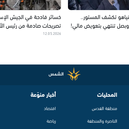
نياهو تكشف المستور..
خسائر فادحة في الجيش الإسرا
بصل تنتهي بتعويض مالي!
تصريحات صادمة من رئيس الأر
12.05.2026
المحليات
أخبار منوّعة
منطقة القدس
اقتصاد
الناصرة والمنطقة
رياضة