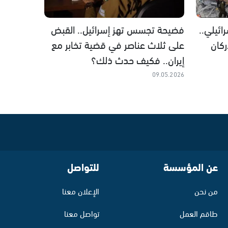
ئيلي..
فضيحة تجسس تهز إسرائيل.. القبض
كان
على ثلاث عناصر في قضية تخابر مع
إيران.. فكيف حدث ذلك؟
09.05.2026
عن المؤسسة
للتواصل
من نحن
الإعلان معنا
طاقم العمل
تواصل معنا