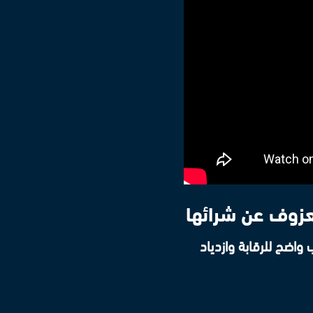
عزوف عن شرائها
واضح للرقابة وازدياد