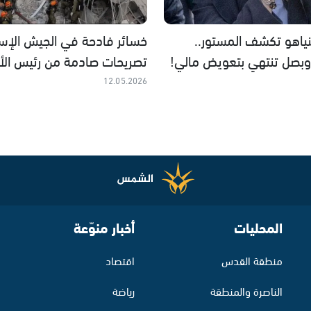
نياهو تكشف المستور..
خسائر فادحة في الجيش الإسرا
بصل تنتهي بتعويض مالي!
تصريحات صادمة من رئيس الأر
12.05.2026
المحليات
أخبار منوّعة
منطقة القدس
اقتصاد
الناصرة والمنطقة
رياضة