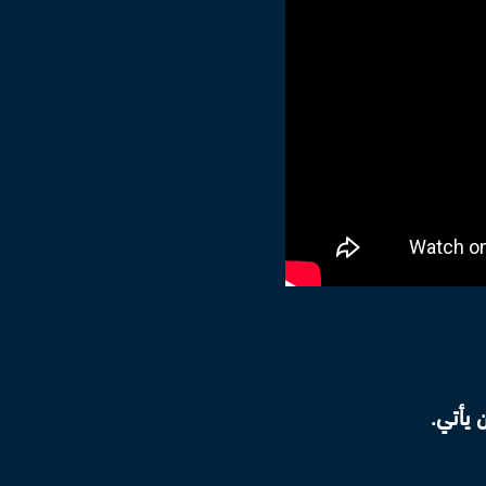
ن يأتي.