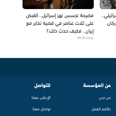
ئيلي..
فضيحة تجسس تهز إسرائيل.. القبض
كان
على ثلاث عناصر في قضية تخابر مع
إيران.. فكيف حدث ذلك؟
09.05.2026
عن المؤسسة
للتواصل
من نحن
الإعلان معنا
طاقم العمل
تواصل معنا