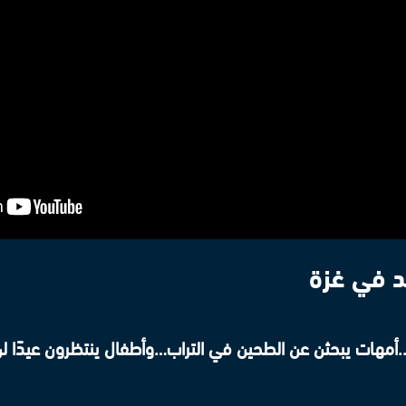
يد في غزة
ة..أمهات يبحثن عن الطحين في التراب…وأطفال ينتظرون عيدًا ل