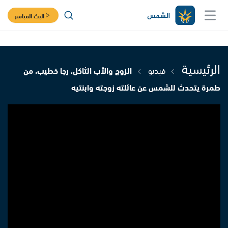
البث المباشر
الرئيسية
فيديو
الزوج والأب الثاكل، رجا خطيب، من
طمرة يتحدث للشمس عن عائلته زوجته وابنتيه