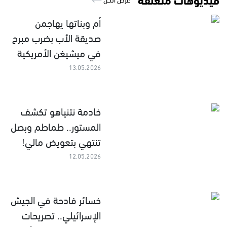
أم وبناتها يهاجمن
صديقة الأب بضرب مبرح
في ميشيغن الأمريكية
13.05.2026
خادمة نتنياهو تكشف
المستور.. طماطم وبصل
تنتهي بتعويض مالي!
12.05.2026
خسائر فادحة في الجيش
الإسرائيلي.. تصريحات