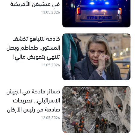
في ميشيغن الأمريكية
13.05.2026
خادمة نتنياهو تكشف
المستور.. طماطم وبصل
تنتهي بتعويض مالي!
12.05.2026
خسائر فادحة في الجيش
الإسرائيلي.. تصريحات
صادمة من رئيس الأركان
12.05.2026