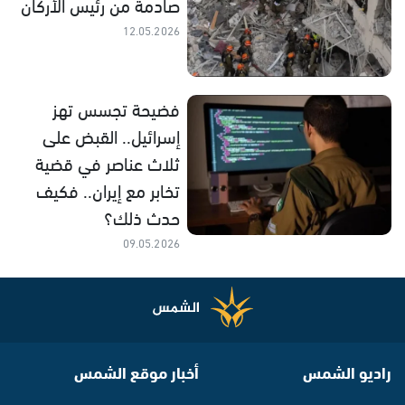
صادمة من رئيس الأركان
12.05.2026
فضيحة تجسس تهز
إسرائيل.. القبض على
ثلاث عناصر في قضية
تخابر مع إيران.. فكيف
حدث ذلك؟
09.05.2026
راديو الشمس
أخبار موقع الشمس