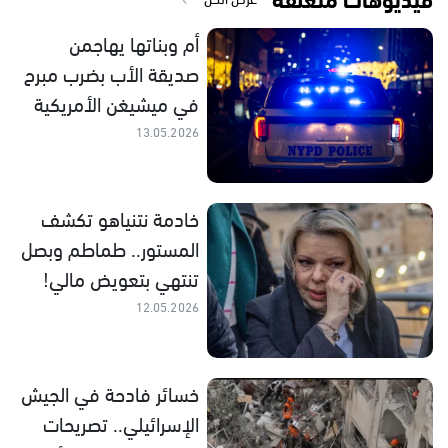
أم وبناتها يهاجمن
صديقة الأب بضرب مبرح
في ميشيغن الأمريكية
13.05.2026
خادمة نتنياهو تكشف
المستور.. طماطم وبصل
تنتهي بتعويض مالي!
12.05.2026
خسائر فادحة في الجيش
الإسرائيلي.. تصريحات