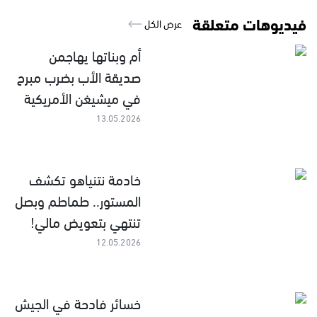
فيديوهات متعلقة
عرض الكل
أم وبناتها يهاجمن
صديقة الأب بضرب مبرح
في ميشيغن الأمريكية
13.05.2026
خادمة نتنياهو تكشف
المستور.. طماطم وبصل
تنتهي بتعويض مالي!
12.05.2026
خسائر فادحة في الجيش