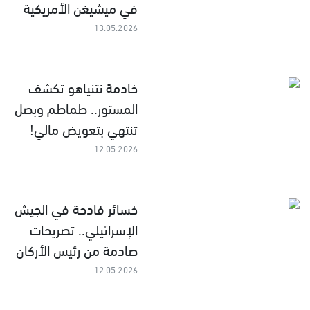
في ميشيغن الأمريكية
13.05.2026
خادمة نتنياهو تكشف
المستور.. طماطم وبصل
تنتهي بتعويض مالي!
12.05.2026
خسائر فادحة في الجيش
الإسرائيلي.. تصريحات
صادمة من رئيس الأركان
12.05.2026