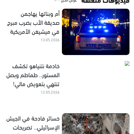
أم وبناتها يهاجمن
صديقة الأب بضرب مبرح
في ميشيغن الأمريكية
13.05.2026
خادمة نتنياهو تكشف
المستور.. طماطم وبصل
تنتهي بتعويض مالي!
12.05.2026
خسائر فادحة في الجيش
الإسرائيلي.. تصريحات