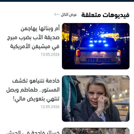
فيديوهات متعلقة
عرض الكل
أم وبناتها يهاجمن
صديقة الأب بضرب مبرح
في ميشيغن الأمريكية
13.05.2026
خادمة نتنياهو تكشف
المستور.. طماطم وبصل
تنتهي بتعويض مالي!
12.05.2026
خسائر فادحة في الجيش