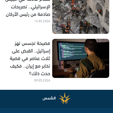
الإسرائيلي.. تصريحات
صادمة من رئيس الأركان
12.05.2026
فضيحة تجسس تهز
إسرائيل.. القبض على
ثلاث عناصر في قضية
تخابر مع إيران.. فكيف
حدث ذلك؟
09.05.2026