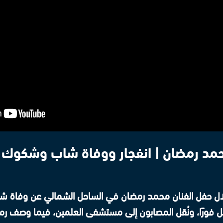
مد رمضان | انفجار ووفاة شاب وشكوك ب
فل فورًا، ونُقل المصابون إلى مستشفى العلمين، فيما وصف رم