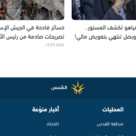
نياهو تكشف المستور..
خسائر فادحة في الجيش الإسرا
بصل تنتهي بتعويض مالي!
تصريحات صادمة من رئيس الأر
12.05.2026
المحليات
أخبار منوّعة
منطقة القدس
اقتصاد