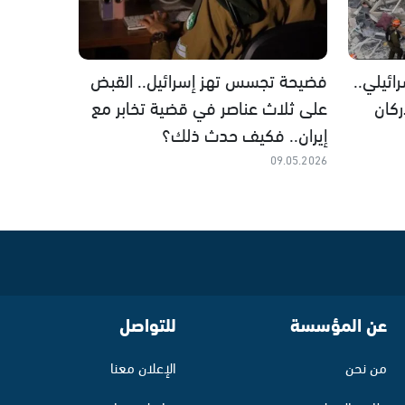
ئيلي..
فضيحة تجسس تهز إسرائيل.. القبض
كان
على ثلاث عناصر في قضية تخابر مع
إيران.. فكيف حدث ذلك؟
09.05.2026
عن المؤسسة
للتواصل
من نحن
الإعلان معنا