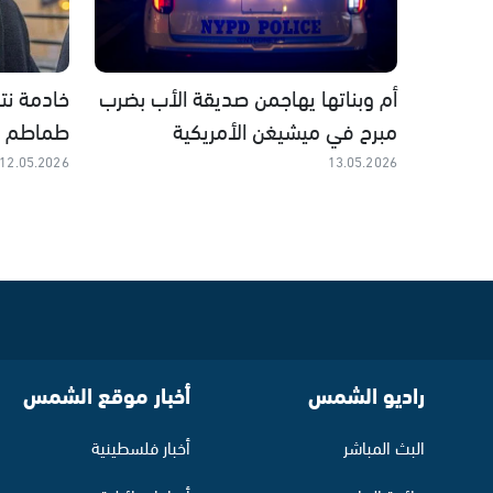
أم وبناتها يهاجمن صديقة الأب بضرب
خادمة نت
مبرح في ميشيغن الأمريكية
طماطم و
12.05.2026
13.05.2026
راديو الشمس
أخبار موقع الشمس
البث المباشر
أخبار فلسطينية