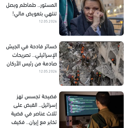
المستور.. طماطم وبصل
تنتهي بتعويض مالي!
12.05.2026
خسائر فادحة في الجيش
الإسرائيلي.. تصريحات
صادمة من رئيس الأركان
12.05.2026
فضيحة تجسس تهز
إسرائيل.. القبض على
ثلاث عناصر في قضية
تخابر مع إيران.. فكيف