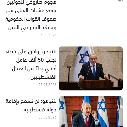
هجوم صاروخي للحوثيين
يوقع عشرات القتلى في
صفوف القوات الحكومية
ويصعّد التوتر في اليمن
06.08.2026
نتنياهو يوافق على خطة
لجلب 50 ألف عامل
أجنبي بدلاً من العمال
الفلسطينيين
05.08.2026
نتنياهو: لن نسمح بإقامة
دولة فلسطينية
05.08.2026