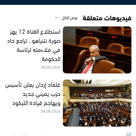
فيديوهات متعلقة
عرض الكل
استطلاع القناة 12 يهز
صورة نتنياهو.. تراجع حاد
في ملاءمته لرئاسة
الحكومة
08.08.2026
غلعاد إردان يعلن تأسيس
حزب يميني جديد
ويهاجم قيادة الليكود
06.08.2026