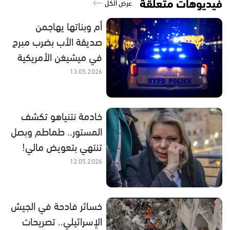
فيديوهات متعلقة
عرض الكل
أم وبناتها يهاجمن
صديقة الأب بضرب مبرح
في ميشيغن الأمريكية
13.05.2026
خادمة نتنياهو تكشف
المستور.. طماطم وبصل
تنتهي بتعويض مالي!
12.05.2026
خسائر فادحة في الجيش
الإسرائيلي.. تصريحات