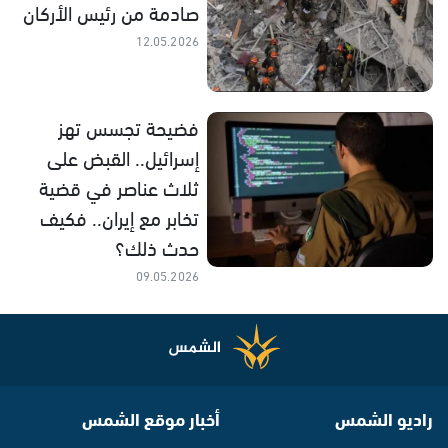
صادمة من رئيس الأركان
12.05.2026
فضيحة تجسس تهز
إسرائيل.. القبض على
ثلاث عناصر في قضية
تخابر مع إيران.. فكيف
حدث ذلك؟
09.05.2026
راديو الشمس
أخبار موقع الشمس