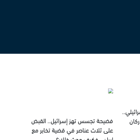
ئيلي..
فضيحة تجسس تهز إسرائيل.. القبض
كان
على ثلاث عناصر في قضية تخابر مع
إيران.. فكيف حدث ذلك؟