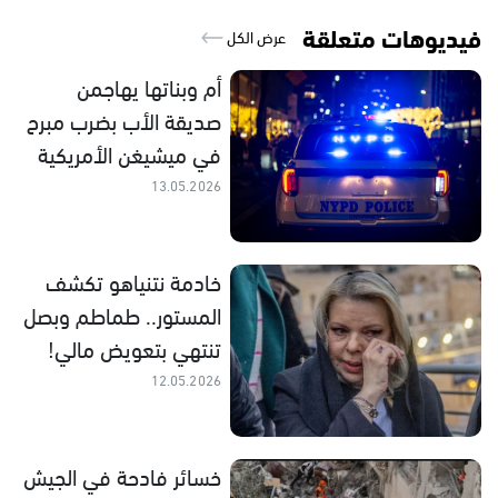
فيديوهات متعلقة
عرض الكل
أم وبناتها يهاجمن
صديقة الأب بضرب مبرح
في ميشيغن الأمريكية
13.05.2026
خادمة نتنياهو تكشف
المستور.. طماطم وبصل
تنتهي بتعويض مالي!
12.05.2026
خسائر فادحة في الجيش