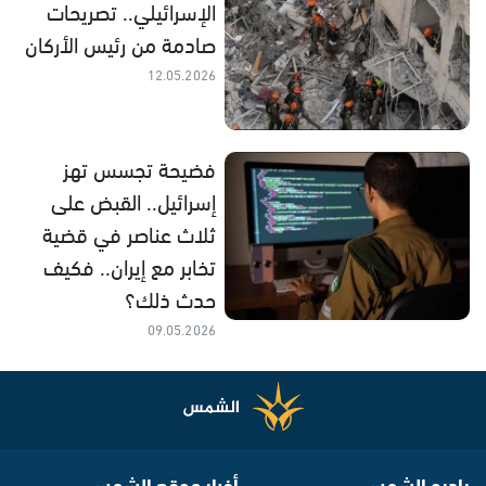
الإسرائيلي.. تصريحات
صادمة من رئيس الأركان
12.05.2026
فضيحة تجسس تهز
إسرائيل.. القبض على
ثلاث عناصر في قضية
تخابر مع إيران.. فكيف
حدث ذلك؟
09.05.2026
راديو الشمس
أخبار موقع الشمس