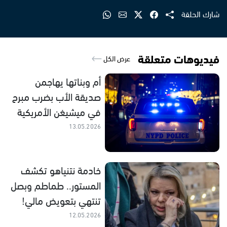
شارك الحلقة
فيديوهات متعلقة
عرض الكل
أم وبناتها يهاجمن
صديقة الأب بضرب مبرح
في ميشيغن الأمريكية
13.05.2026
خادمة نتنياهو تكشف
المستور.. طماطم وبصل
تنتهي بتعويض مالي!
12.05.2026