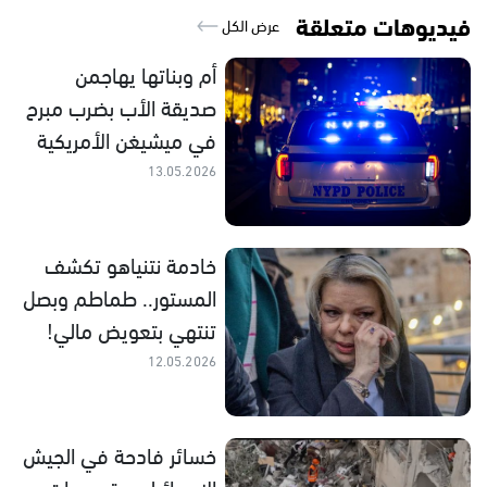
فيديوهات متعلقة
عرض الكل
أم وبناتها يهاجمن
صديقة الأب بضرب مبرح
في ميشيغن الأمريكية
13.05.2026
خادمة نتنياهو تكشف
المستور.. طماطم وبصل
تنتهي بتعويض مالي!
12.05.2026
خسائر فادحة في الجيش
الإسرائيلي.. تصريحات