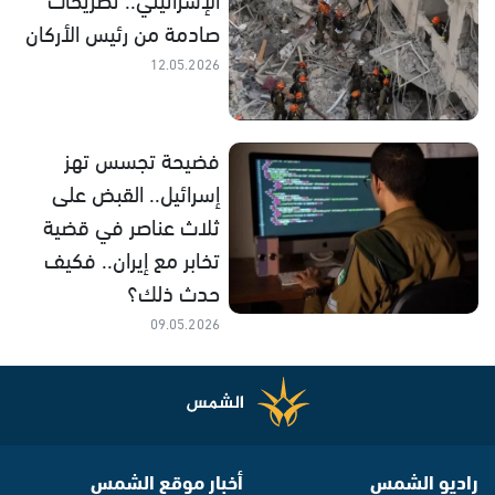
صادمة من رئيس الأركان
12.05.2026
فضيحة تجسس تهز
إسرائيل.. القبض على
ثلاث عناصر في قضية
تخابر مع إيران.. فكيف
حدث ذلك؟
09.05.2026
راديو الشمس
أخبار موقع الشمس