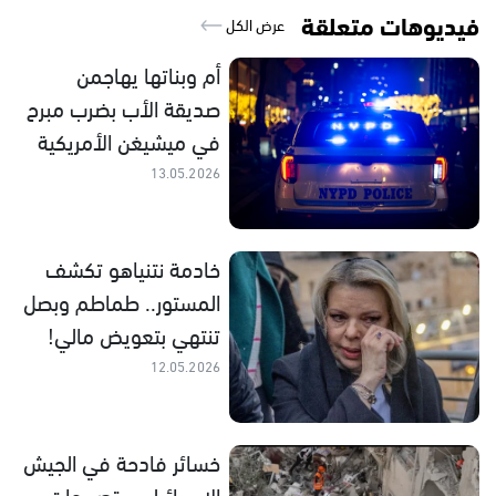
فيديوهات متعلقة
عرض الكل
أم وبناتها يهاجمن
صديقة الأب بضرب مبرح
في ميشيغن الأمريكية
13.05.2026
خادمة نتنياهو تكشف
المستور.. طماطم وبصل
تنتهي بتعويض مالي!
12.05.2026
خسائر فادحة في الجيش
الإسرائيلي.. تصريحات