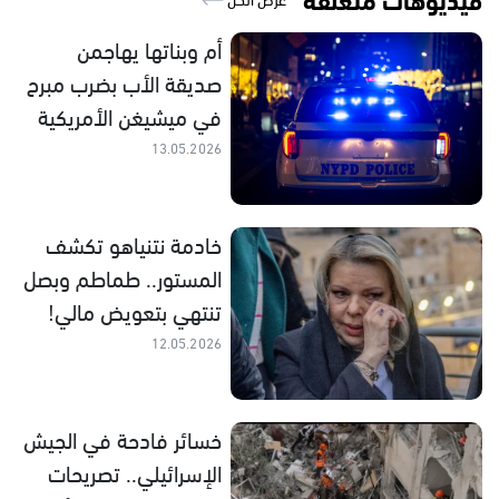
أم وبناتها يهاجمن
صديقة الأب بضرب مبرح
في ميشيغن الأمريكية
13.05.2026
خادمة نتنياهو تكشف
المستور.. طماطم وبصل
تنتهي بتعويض مالي!
12.05.2026
خسائر فادحة في الجيش
الإسرائيلي.. تصريحات