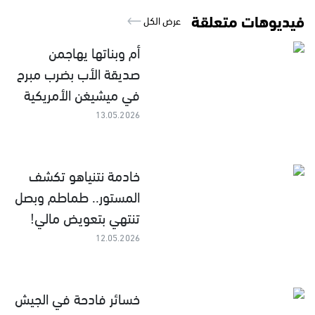
فيديوهات متعلقة
عرض الكل
أم وبناتها يهاجمن
صديقة الأب بضرب مبرح
في ميشيغن الأمريكية
13.05.2026
خادمة نتنياهو تكشف
المستور.. طماطم وبصل
تنتهي بتعويض مالي!
12.05.2026
خسائر فادحة في الجيش