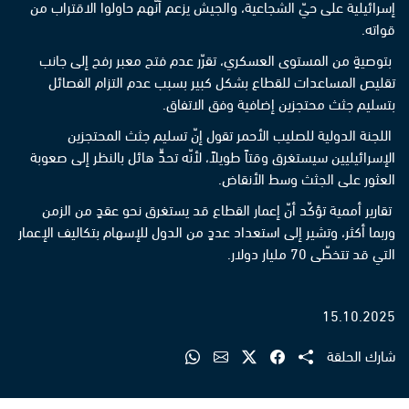
إسرائيلية على حيّ الشجاعية، والجيش يزعم أنّهم حاولوا الاقتراب من
قواته.
بتوصيةٍ من المستوى العسكري، تقرّر عدم فتح معبر رفح إلى جانب
تقليص المساعدات للقطاع بشكل كبير بسبب عدم التزام الفصائل
بتسليم جثث محتجزين إضافية وفق الاتفاق.
اللجنة الدولية للصليب الأحمر تقول إنّ تسليم جثث المحتجزين
الإسرائيليين سيستغرق وقتاً طويلاً، لأنّه تحدٍّ هائل بالنظر إلى صعوبة
العثور على الجثث وسط الأنقاض.
تقارير أممية تؤكّد أنّ إعمار القطاع قد يستغرق نحو عقدٍ من الزمن
وربما أكثر، وتشير إلى استعداد عددٍ من الدول للإسهام بتكاليف الإعمار
التي قد تتخطّى 70 مليار دولار.
15.10.2025
شارك الحلقة