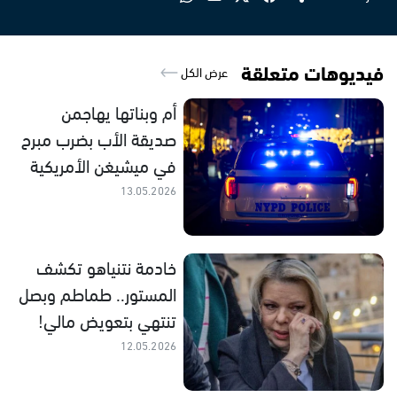
فيديوهات متعلقة
عرض الكل
أم وبناتها يهاجمن
صديقة الأب بضرب مبرح
في ميشيغن الأمريكية
13.05.2026
خادمة نتنياهو تكشف
المستور.. طماطم وبصل
تنتهي بتعويض مالي!
12.05.2026