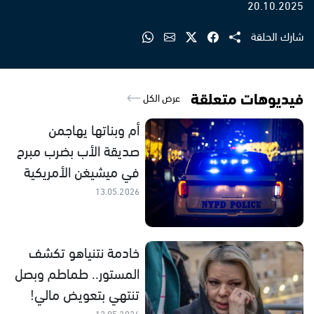
20.10.2025
شارك الحلقة
فيديوهات متعلقة
عرض الكل
أم وبناتها يهاجمن
صديقة الأب بضرب مبرح
في ميشيغن الأمريكية
13.05.2026
خادمة نتنياهو تكشف
المستور.. طماطم وبصل
تنتهي بتعويض مالي!
12.05.2026