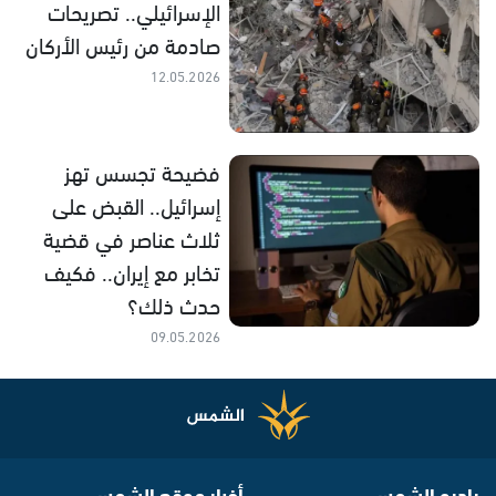
الإسرائيلي.. تصريحات
صادمة من رئيس الأركان
12.05.2026
فضيحة تجسس تهز
إسرائيل.. القبض على
ثلاث عناصر في قضية
تخابر مع إيران.. فكيف
حدث ذلك؟
09.05.2026
راديو الشمس
أخبار موقع الشمس