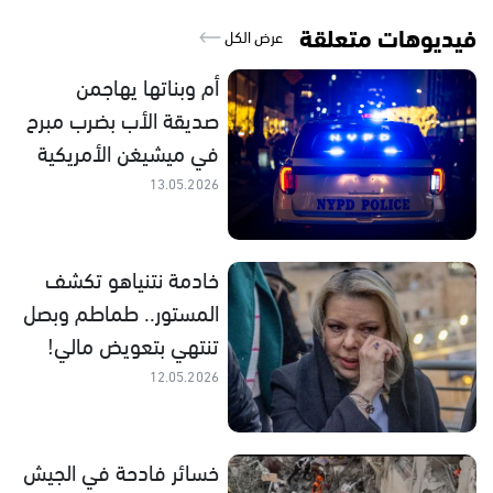
فيديوهات متعلقة
عرض الكل
أم وبناتها يهاجمن
صديقة الأب بضرب مبرح
في ميشيغن الأمريكية
13.05.2026
خادمة نتنياهو تكشف
المستور.. طماطم وبصل
تنتهي بتعويض مالي!
12.05.2026
خسائر فادحة في الجيش