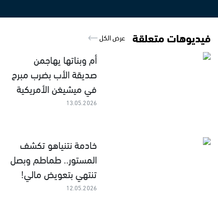
فيديوهات متعلقة
عرض الكل
أم وبناتها يهاجمن
صديقة الأب بضرب مبرح
في ميشيغن الأمريكية
13.05.2026
خادمة نتنياهو تكشف
المستور.. طماطم وبصل
تنتهي بتعويض مالي!
12.05.2026