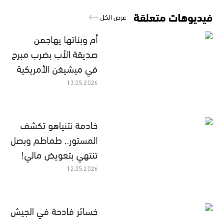
فيديوهات متعلقة
عرض الكل
أم وبناتها يهاجمن
صديقة الأب بضرب مبرح
في ميشيغن الأمريكية
13.05.2026
خادمة نتنياهو تكشف
المستور.. طماطم وبصل
تنتهي بتعويض مالي!
12.05.2026
خسائر فادحة في الجيش