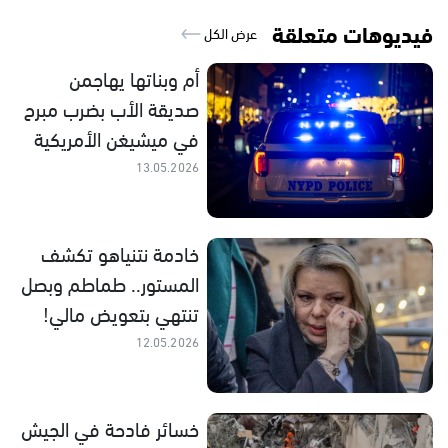
فيديوهات متعلقة
عرض الكل
أم وبناتها يهاجمن
صديقة الأب بضرب مبرح
في ميشيغن الأمريكية
13.05.2026
خادمة نتنياهو تكشف
المستور.. طماطم وبصل
تنتهي بتعويض مالي!
12.05.2026
خسائر فادحة في الجيش