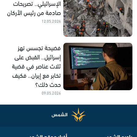
الإسرائيلي.. تصريحات
صادمة من رئيس الأركان
12.05.2026
فضيحة تجسس تهز
إسرائيل.. القبض على
ثلاث عناصر في قضية
تخابر مع إيران.. فكيف
حدث ذلك؟
09.05.2026
راديو الشمس
أخبار موقع الشمس