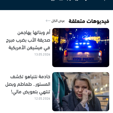
فيديوهات متعلقة
عرض الكل
أم وبناتها يهاجمن
صديقة الأب بضرب مبرح
في ميشيغن الأمريكية
13.05.2026
خادمة نتنياهو تكشف
المستور.. طماطم وبصل
تنتهي بتعويض مالي!
12.05.2026