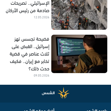
الإسرائيلي.. تصريحات
صادمة من رئيس الأركان
12.05.2026
فضيحة تجسس تهز
إسرائيل.. القبض على
ثلاث عناصر في قضية
تخابر مع إيران.. فكيف
حدث ذلك؟
09.05.2026
راديو الشمس
أخبار موقع الشمس