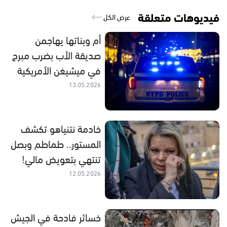
فيديوهات متعلقة
عرض الكل
أم وبناتها يهاجمن
صديقة الأب بضرب مبرح
في ميشيغن الأمريكية
13.05.2026
خادمة نتنياهو تكشف
المستور.. طماطم وبصل
تنتهي بتعويض مالي!
12.05.2026
خسائر فادحة في الجيش