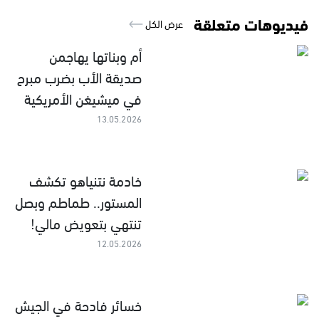
فيديوهات متعلقة
عرض الكل
أم وبناتها يهاجمن
صديقة الأب بضرب مبرح
في ميشيغن الأمريكية
13.05.2026
خادمة نتنياهو تكشف
المستور.. طماطم وبصل
تنتهي بتعويض مالي!
12.05.2026
خسائر فادحة في الجيش