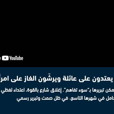
عتدون على عائلة ويرشّون الغاز على امر
مكن تبريرها بـ“سوء تفاهم”. إغلاق شارع بالقوة، اعتداء لفظ
ة حامل في شهرها التاسع، في ظل صمت وتبرير رسمي