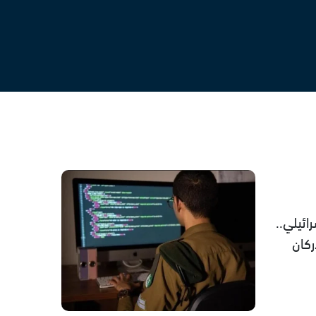
ئيلي..
كان