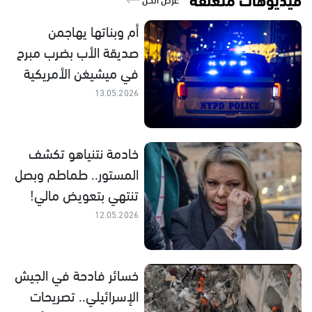
أم وبناتها يهاجمن
صديقة الأب بضرب مبرح
في ميشيغن الأمريكية
13.05.2026
خادمة نتنياهو تكشف
المستور.. طماطم وبصل
تنتهي بتعويض مالي!
12.05.2026
خسائر فادحة في الجيش
الإسرائيلي.. تصريحات