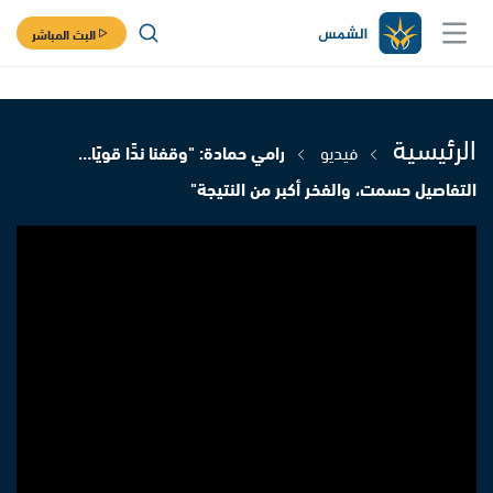
البث المباشر
الرئيسية
فيديو
رامي حمادة: "وقفنا ندًّا قويًا…
التفاصيل حسمت، والفخر أكبر من النتيجة"