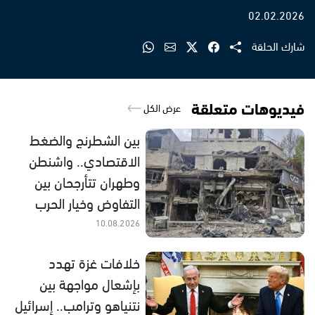
02.02.2026
شارك الحلقة
فيديوهات متعلقة
عرض الكل
بين الشطرنج والضغط
الاقتصادي.. واشنطن
وطهران تتأرجحان بين
التفاوض وخيار الحرب
10.08.2026
خلافات غزة تهدد
بإشعال مواجهة بين
نتنياهو وترامب.. إسرائيل