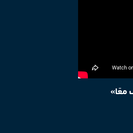
 معًا»