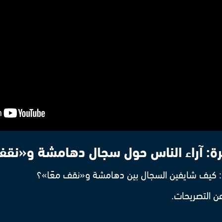
رة: آراء الناس حول سجال دهامشة و«نقف
ناس: كيف شايفين السجال بين دهامشة و«نقف معًا»؟
عن التصريحات.