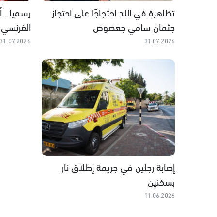
تظاهرة في اللد احتجاجًا على احتجاز
رسميا.. 
جثمان سامي جعصوص
الفرنسي 
31.07.2026
31.07.2026
إصابة رجلين في جريمة إطلاق نار
بسخنين
11.06.2026