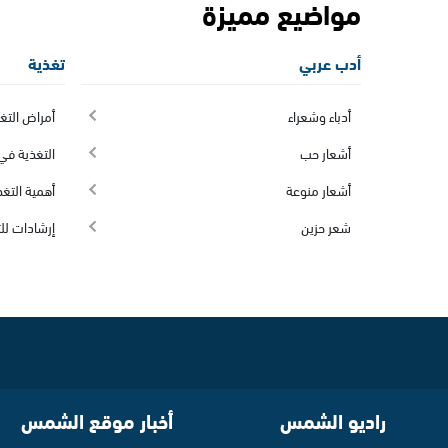
مواضيع مميزة
أدب عربي
تغذية
أدباء وشعراء
أمراض التغ
أشعار حب
التغذية في 
أشعار منوعة
أهمية التغذ
شعر حزين
إرشادات لل
راديو الشمس
أخبار موقع الشمس