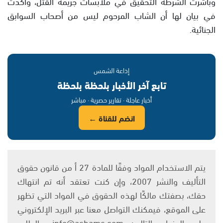
وباشرت الشرطة التحقيق في ملابسات جريمة القتل، وأكدت
في بيان لها أن الشاب المرحوم ليس من أصحاب السوابق
الجنائية.
إذاعة الشمس
تابع آخر الأخبار بلحظة بلحظة
أخبار عاجلة · تقارير حصرية · مباشر
انضم للقناة ←
يتم الاستخدام المواد وفقًا للمادة 27 أ من قانون حقوق
التأليف والنشر 2007، وإن كنت تعتقد أنه تم انتهاك
حقك، بصفتك مالكًا لهذه الحقوق في المواد التي تظهر
على الموقع، فيمكنك التواصل معنا عبر البريد الإلكتروني
على العنوان التالي: info@ashams.com والطلب