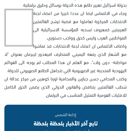
بدولة اسرائيل تغيير طابع هذه الدولة بوسائل وطرق برلمانية.
وجاء في الالتماس ايضا ان عددا كبيرا من اعضاء لجنة
الانتخابات المركزية تعاملوا مع قضية ترشح القائمتين
العربيتين كمعروف تسديه المؤسسة الاسرائيلية الى
المواطنين العرب وليس كحق وواجب دستوري.
واضاف الالتماس ان اعضاء لجنة الانتخابات قد تماشوا
مع الشعار الذي رفعه اليميني المتطرف افيغدور ليبرمان بعنوان "لا
مواطنة- دون ولاء"، مع العلم ان هذا المطلب لم يوجه الى القوائم
اليهودية المتدينة غير الصهيونية التي تتجاهل الطابع الصهيوني للدولة.
وكتب المحامي حسن جبارين والمحامية اورنا كوهين من مركز عدالة ان
شطب القائمتين يتناقض والقانون الدولي الذي يضمن الحق الكامل
للاقليات القومية التمثيل المناسب في البرلمان.
إذاعة الشمس
تابع آخر الأخبار بلحظة بلحظة