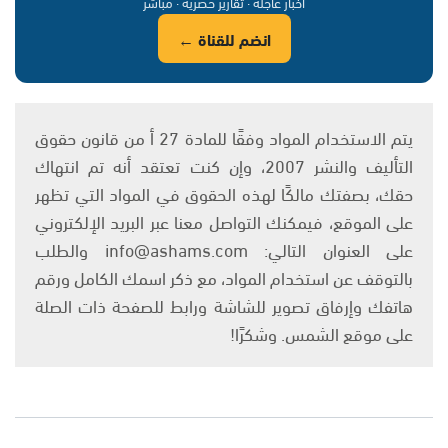
أخبار عاجلة · تقارير حصرية · مباشر
انضم للقناة ←
يتم الاستخدام المواد وفقًا للمادة 27 أ من قانون حقوق
التأليف والنشر 2007، وإن كنت تعتقد أنه تم انتهاك
حقك، بصفتك مالكًا لهذه الحقوق في المواد التي تظهر
على الموقع، فيمكنك التواصل معنا عبر البريد الإلكتروني
على العنوان التالي: info@ashams.com والطلب
بالتوقف عن استخدام المواد، مع ذكر اسمك الكامل ورقم
هاتفك وإرفاق تصوير للشاشة ورابط للصفحة ذات الصلة
على موقع الشمس. وشكرًا!