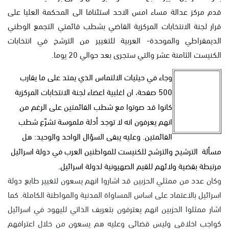
قدم مركز عدالة مساء امس الاحد استئنافا الى المحكمة العليا على
قرار لجنة الانتخابات المركزية القاضي بشطب قائمتي التجمع الوطني
الديمقراطي والموحدة- العربية للتغيير من الترشح في انتخابات
الكنيست الثامنة عشر والتي ستجرى بعد حوالي 20 يوما.
وجاء في حيثيات الالتماس الذي يمتد على ما يقارب
500 صفحة، ان اغلبية اعضاء لجنة الانتخابات المركزية
كانوا قد صوتوا مع شطب القائمتين على الرغم من
انهم يعرفون انه لا توجد أدلة ملموسة تشرّع شطب
القائمتين. وعليه يبقى السؤال الواحد والوحيد: هل
مسألة الترشيح والترشح للكنيست للمواطنين العرب في دولة اسرائيل
مرتبطة بقضية ولائهم للقيم الصهيونية لدولة اسرائيل.
وكان عدد من ممثلي الحزبين قد اشاروا انهم يسعون لتغيير طابع دولة
اسرائيل بالاعتماد على اساس المساواة المدنية والمواطنة الكاملة. كما
اشار ممثلوا الحزبين انهم يعترفون بتعريف الذاتي لليهود في اسرائيل
كواجب اخلاقي وليس قضائي وعليه هم يسعون من خلال اعترافهم