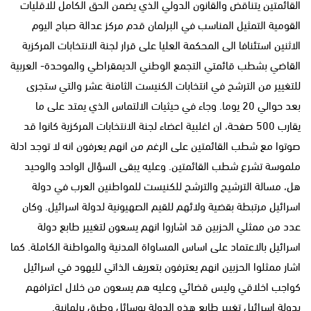
القائمتين يتناقض والقانون الدولي الذي يضمن الحق الكامل للاقليات
القومية التمثيل المناسب في البرلمان قدم مركز عدالة صباح اليوم
الاثنين استئنافا الى المحكمة العليا على قرار لجنة الانتخابات المركزية
القاضي بشطب قائمتي التجمع الوطني الديمقراطي والموحدة- العربية
للتغيير من الترشح في انتخابات الكنيست الثامنة عشر والتي ستجرى
بعد حوالي 20 يوما. وجاء في حيثيات الالتماس الذي يمتد على ما
يقارب 500 صفحة، ان اغلبية اعضاء لجنة الانتخابات المركزية كانوا قد
صوتوا مع شطب القائمتين على الرغم من انهم يعرفون انه لا توجد ادلة
ملموسة تشرع شطب القائمتين. وعليه يبقى السؤال الواحد والوحيد
هل، مسالة الترشيح والترشح للكنيست للمواطنين العرب في دولة
اسرائيل مرتبطة بقضية ولائهم للقيم الصهيونية لدولة اسرائيل. وكان
عدد من ممثلي الحزبين قد اشاروا انهم يسعون لتغيير طابع دولة
اسرائيل بالاعتماد على اساس المساواة المدنية والمواطنة الكاملة. كما
اشار ممثلوا الحزبين انهم يعترفون بتعريف الذاتي لليهود في اسرائيل
كواجب اخلاقي وليس قضائي وعليه هم يسعون من خلال اعترافهم
بدولة اسرائيل تغيير طابع هذه الدولة بوسائل وطرق برلمانية.