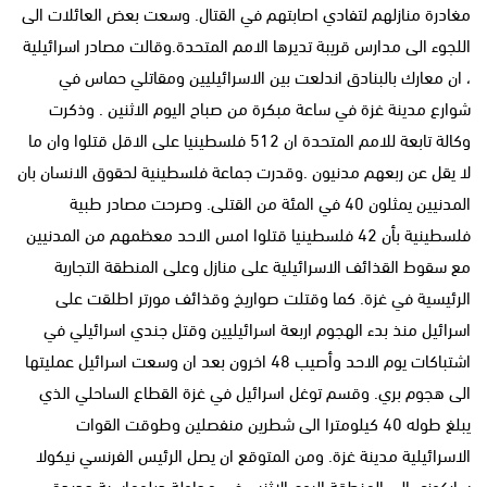
مغادرة منازلهم لتفادي اصابتهم في القتال. وسعت بعض العائلات الى
اللجوء الى مدارس قريبة تديرها الامم المتحدة.وقالت مصادر اسرائيلية
، ان معارك بالبنادق اندلعت بين الاسرائيليين ومقاتلي حماس في
شوارع مدينة غزة في ساعة مبكرة من صباح اليوم الاثنين . وذكرت
وكالة تابعة للامم المتحدة ان 512 فلسطينيا على الاقل قتلوا وان ما
لا يقل عن ربعهم مدنيون .وقدرت جماعة فلسطينية لحقوق الانسان بان
المدنيين يمثلون 40 في المئة من القتلى. وصرحت مصادر طبية
فلسطينية بأن 42 فلسطينيا قتلوا امس الاحد معظمهم من المدنيين
مع سقوط القذائف الاسرائيلية على منازل وعلى المنطقة التجارية
الرئيسية في غزة. كما وقتلت صواريخ وقذائف مورتر اطلقت على
اسرائيل منذ بدء الهجوم اربعة اسرائيليين وقتل جندي اسرائيلي في
اشتباكات يوم الاحد وأصيب 48 اخرون بعد ان وسعت اسرائيل عمليتها
الى هجوم بري. وقسم توغل اسرائيل في غزة القطاع الساحلي الذي
يبلغ طوله 40 كيلومترا الى شطرين منفصلين وطوقت القوات
الاسرائيلية مدينة غزة. ومن المتوقع ان يصل الرئيس الفرنسي نيكولا
ساركوزي الى المنطقة اليوم الاثنين في محاولة دبلوماسية جديدة