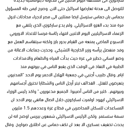
للتوصل الى هدنة تعارضها اسرائيل حتى الان. وصرح ايمن طه المسؤول
بحماس بان حماس سترسل ايضا ممثلين الى مصر لاجراء محادثات لاول
مرة منذ بدء الغزو الاسرائيلي. ولم يدع ساركوزي الذي يلتقي مع
الزعماء الاسرائيليين اليوم الاثنين انتهاء رئاسة فرنسا للاتحاد الاوروبي
الاسبوع الماضي يمنعه من القيام بدور بارز ولكنه سيتقاسم العمل مع
وفد منفصل يرأسه وزير الخارجية التشيكي. وحذرت جماعات الاغاثة من
وضع انساني خطير في غزة حيث بدأت المياه والطعام والامدادات
الطبية في النفاذ في الوقت الذي يقبع الناس في بيوتهم منذ
ايام..وقال طبيب أجنبي في جمعية الهلال الاحمر يوم الاحد "المدنيون
يتعرضون للقتل.. القذائف تبتر أرجل الناس والشظايا تخترق أجسامهم
وبيوتهم.. كثير من الناس أصيبوا. الجميع مذعورون." واكد رئيس الوزراء
الاسرائيلي ايهود اولمرت لساركوزي خلال اتصال هاتفي يوم الاحد ان
المساعدات للسكان المحاصرين في قطاع غزة وعددهم 1.5 مليون
نسمة ستستمر. ولكن الرئيس الاسرائيلي شمعون بيريس اوضح انه لن
يحدث تخفيف عسكري الا بعد ان تكف حماس عن اطلاق صواريخ. وقال