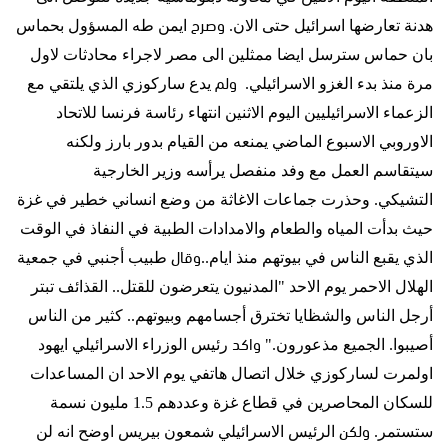
وصرح
هدنة تعارضها اسرائيل حتى الان
.
ايمن طه المسؤول بحماس
بان حماس سترسل ايضا ممثلين الى مصر لاجراء محادثات لاول
ولم
مرة منذ بدء الغزو الاسرائيلي
.
يدع ساركوزي الذي يلتقي مع
الزعماء الاسرائيليين اليوم الاثنين انتهاء رئاسة فرنسا للاتحاد
الاوروبي الاسبوع الماضي يمنعه من القيام بدور بارز ولكنه
سيتقاسم العمل مع وفد منفصل يرأسه وزير الخارجية
التشيكي.
وحذرت جماعات الاغاثة من وضع انساني خطير في غزة
حيث بدأت المياه والطعام والامدادات الطبية في النفاذ في الوقت
وقال
الذي يقبع الناس في بيوتهم منذ ايام.
.
طبيب أجنبي في جمعية
الهلال الاحمر يوم الاحد
"
المدنيون يتعرضون للقتل
..
القذائف تبتر
أرجل الناس والشظايا تخترق أجسامهم وبيوتهم
..
كثير من الناس
واكد
أصيبوا
.
الجميع مذعورون
."
رئيس الوزراء الاسرائيلي ايهود
اولمرت لساركوزي خلال اتصال هاتفي يوم الاحد ان المساعدات
للسكان المحاصرين في قطاع غزة وعددهم
1.5
مليون نسمة
ولكن
ستستمر
.
الرئيس الاسرائيلي شمعون بيريس اوضح انه لن