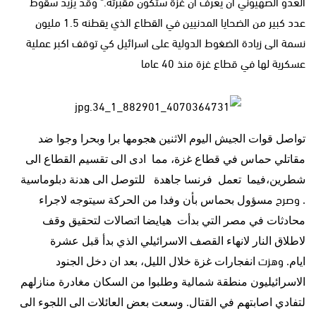
العدو الصهيوني ان يعرف ان غزة ستكون مقبرته." وقد يزيد سقوط
عدد كبير من الضحايا المدنيين في القطاع الذي يقطنه 1.5 مليون
نسمة الى زيادة الضغوط الدولية على اسرائيل كي توقف اكبر عملية
عسكرية لها في قطاع غزة منذ 40 عاما
تواصل قوات الجيش اليوم الاثنين هجومها برا وبحرا وجوا ضد
مقاتلي حماس في قطاع غزة، مما
ادى الى تقسيم القطاع الى
شطرين،فيما
تعمل
فرنسا جاهدة
للتوصل الى هدنة
دبلوماسية
وصرح
.
مسؤول بحماس بأن وفدا من الحركة سيتوجه لاجراء
محادثات في مصر التي بدأت هيايضا اتصالات لتحقيق وقف
لاطلاق النار لانهاء القصف الاسرائيلي الذي بدأ قبل عشرة
وهزت
ايام
.
انفجارات غزة خلال الليل، بعد ان دخل الجنود
الاسرائيليون منطقة شمالية وطلبوا من السكان مغادرة منازلهم
لتفادي اصابتهم في القتال
.
وسعت بعض العائلات الى اللجوء الى