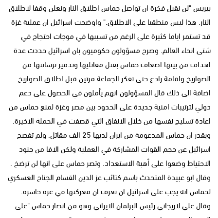
بيريس "لن نقبل فكرة ان تواصل حماس اطلاق النار ونعلن وقفا لاطلاق
النار. هذا ليس منطقيا على الاطلاق." واوضحت اسرائيل ان عملية غزة
قد تستمر اياما كثيرة على الرغم من تسببها في موجات احتجاج في
شتى انحاء العالم. وصرح مسؤولون حكوميون بان اسرائيل حددت عدة
اهداف من بينها اضعاف حماس بقتل مقاتليها وتدمير ترسانتها من
الصواريخ واقامة رادع حتى تفكر الجماعة مرتين قبل اطلاق الصواريخ.
اضافة الى ذلك قال المسؤولون انهم يأملون في الحصول على دعم
دولي لترتيبات امنية جديدة على الحدود بين مصر وغزة لمنع حماس من
اعادة تسليح نفسها من خلال الانفاق التي قصفت في الحملة الاخيرة.
ويقدر ان حماس المدعومة من ايران لديها 25 الف مقاتل. ولم تفصح
اسرائيل عن حجم القوات المشاركة في العملية ولكن الافا من جنود
الاحتياط وضعوا على أهبة الاستعداد. وتصر حماس على انها لن ترضخ .
وقال ابو عبيدة المتحدث باسم كتائب عز الدين القسام الجناح العسكري
لحماس انه يجب على اسرائيل ان تعرف ان معركتها في غزة خاسرة.
وقال علي لاريجاني رئيس البرلمان الايراني وهو من انصار حماس "على