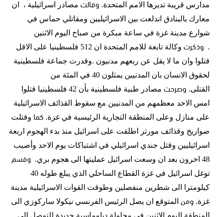
وقالت
مدارس قريبة تديرها الامم المتحدة
.
مصادر اسرائيلية ، ان
معارك بالبنادق اندلعت بين الاسرائيليين ومقاتلي حماس في
شوارع مدينة غزة في ساعة مبكرة من صباح اليوم الاثنين
وذكرت
.
وكالة تابعة للامم المتحدة ان
512
فلسطينيا على الاقل
قتلوا وان ما لا يقل عن ربعهم مدنيون
.
وقدرت جماعة فلسطينية
لحقوق الانسان بان المدنيين يمثلون
40
في المئة من
وصرحت
القتلى
.
مصادر طبية فلسطينية بأن
42
فلسطينيا قتلوا
امس الاحد معظمهم من المدنيين مع سقوط القذائف الاسرائيلية
كما
على منازل وعلى المنطقة التجارية الرئيسية في غزة
.
وقتلت
صواريخ وقذائف مورتر اطلقت على اسرائيل منذ بدء الهجوم اربعة
اسرائيليين وقتل جندي اسرائيلي في اشتباكات يوم الاحد وأصيب
وقسم
48
اخرون بعد ان وسعت اسرائيل عمليتها الى هجوم بري.
توغل اسرائيل في غزة القطاع الساحلي الذي يبلغ طوله
40
كيلومترا الى شطرين منفصلين وطوقت القوات الاسرائيلية مدينة
ومن
غزة
.
المتوقع ان يصل الرئيس الفرنسي نيكولا ساركوزي الى
المنطقة اليوم الاثنين في محاولة دبلوماسية جديدة للتوصل الى