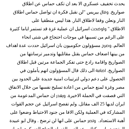
يحدث تخفيف عسكري الا بعد ان تكف حماس عن اطلاق
وقال
صواريخ
.
بيريس
"
لن نقبل فكرة ان تواصل حماس اطلاق
النار ونعلن وقفا لاطلاق النار
.
هذا ليس منطقيا على
واوضحت
الاطلاق
."
اسرائيل ان عملية غزة قد تستمر اياما كثيرة
على الرغم من تسببها في موجات احتجاج في شتى انحاء
وصرح
العالم
.
مسؤولون حكوميون بان اسرائيل حددت عدة اهداف
من بينها اضعاف حماس بقتل مقاتليها وتدمير ترسانتها من
الصواريخ واقامة رادع حتى تفكر الجماعة مرتين قبل اطلاق
اضافة
الصواريخ
.
الى ذلك قال المسؤولون انهم يأملون في
الحصول على دعم دولي لترتيبات امنية جديدة على الحدود بين
مصر وغزة لمنع حماس من اعادة تسليح نفسها من خلال الانفاق
ويقدر
التي قصفت في الحملة الاخيرة
.
ان حماس المدعومة من
ايران لديها
25
الف مقاتل
.
ولم تفصح اسرائيل عن حجم القوات
المشاركة في العملية ولكن الافا من جنود الاحتياط وضعوا على
وتصر
أهبة الاستعداد.
حماس على انها لن ترضخ
.
وقال ابو عبيدة
المتحدث باسم كتائب عز الدين القسام الجناح العسكري لحماس