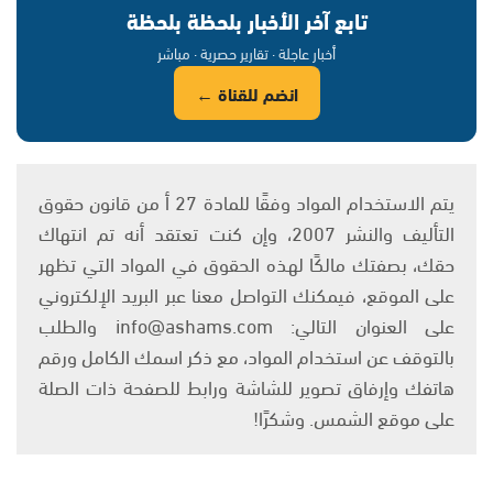
تابع آخر الأخبار بلحظة بلحظة
أخبار عاجلة · تقارير حصرية · مباشر
انضم للقناة ←
يتم الاستخدام المواد وفقًا للمادة 27 أ من قانون حقوق
التأليف والنشر 2007، وإن كنت تعتقد أنه تم انتهاك
حقك، بصفتك مالكًا لهذه الحقوق في المواد التي تظهر
على الموقع، فيمكنك التواصل معنا عبر البريد الإلكتروني
على العنوان التالي: info@ashams.com والطلب
بالتوقف عن استخدام المواد، مع ذكر اسمك الكامل ورقم
هاتفك وإرفاق تصوير للشاشة ورابط للصفحة ذات الصلة
على موقع الشمس. وشكرًا!