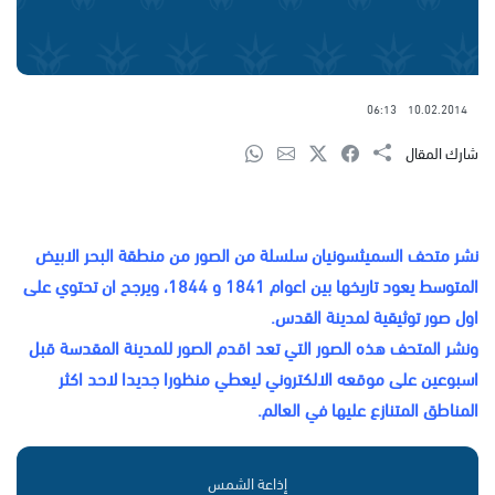
06:13
10.02.2014
شارك المقال
نشر متحف السميثسونيان سلسلة من الصور من منطقة البحر الابيض
المتوسط يعود تاريخها بين اعوام 1841 و 1844، ويرجح ان تحتوي على
اول صور توثيقية لمدينة القدس.
ونشر المتحف هذه الصور التي تعد اقدم الصور للمدينة المقدسة قبل
اسبوعين على موقعه الالكتروني ليعطي منظورا جديدا لاحد اكثر
المناطق المتنازع عليها في العالم.
إذاعة الشمس