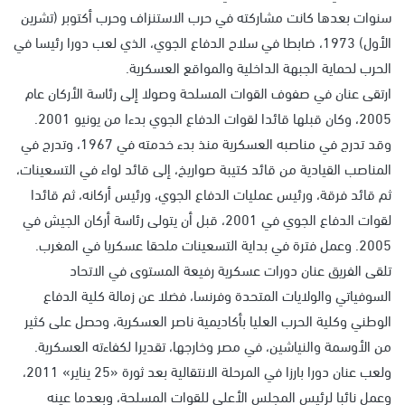
سنوات بعدها كانت مشاركته في حرب الاستنزاف وحرب أكتوبر (تشرين
الأول) 1973، ضابطا في سلاح الدفاع الجوي، الذي لعب دورا رئيسا في
الحرب لحماية الجبهة الداخلية والمواقع العسكرية.
ارتقى عنان في صفوف القوات المسلحة وصولا إلى رئاسة الأركان عام
2005، وكان قبلها قائدا لقوات الدفاع الجوي بدءا من يونيو 2001.
وقد تدرج في مناصبه العسكرية منذ بدء خدمته في 1967، وتدرج في
المناصب القيادية من قائد كتيبة صواريخ، إلى قائد لواء في التسعينات،
ثم قائد فرقة، ورئيس عمليات الدفاع الجوي، ورئيس أركانه، ثم قائدا
لقوات الدفاع الجوي في 2001، قبل أن يتولى رئاسة أركان الجيش في
2005. وعمل فترة في بداية التسعينات ملحقا عسكريا في المغرب.
تلقى الفريق عنان دورات عسكرية رفيعة المستوى في الاتحاد
السوفياتي والولايات المتحدة وفرنسا، فضلا عن زمالة كلية الدفاع
الوطني وكلية الحرب العليا بأكاديمية ناصر العسكرية، وحصل على كثير
من الأوسمة والنياشين، في مصر وخارجها، تقديرا لكفاءته العسكرية.
ولعب عنان دورا بارزا في المرحلة الانتقالية بعد ثورة «25 يناير» 2011،
وعمل نائبا لرئيس المجلس الأعلى للقوات المسلحة، وبعدما عينه