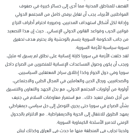
القصف للمناطق المدنية مما أدى إلى خسائر كبيرة في صفوف
المواطنين الأبرياء، يجب أن تقابل برفض كامل من المجتمع الدولي
وإدانة لكل أشكال استهداف المدنيين، وضرورة احترام أطراف النزاع
قوانين الحرب وقواعد القانون الدولي الإنساني.. حيث إن هذا التصعيد
من جانب الحكومة السورية يتسم بالوحشية ولا يحترم هدف تحقيق
تسوية سياسية للأزمة السورية.
لقد خلفت الأزمة في سوريا كارثة إنسانية على نطاق لم يسبق له مثيل،
ويجب أن يكون وصول المساعدات الإنسانية للمتضررين من الصراع داخل
سوريا وفي دول الجوار وكذا إطلاق سراح المعتقلين السياسيين،
والصحافيين، ورجال الدين والعاملين في المجال الطبي والاجتماعي،
أولوية من أولويات المجتمع الدولي، مع بذل الجهد والتعاون والتنسيق
من أجل ضمان تنفيذ ذلك.. مع استمرار مفاوضات السلام في جنيف
بشأن الصراع في سوريا حتى يجري التوصل إلى حل سياسي ديمقراطي
يمهد الطريق للانتقال إلى الحرية والديمقراطية.. مع الالتزام بالجدول
الزمني لتدمير الأسلحة الكيماوية السورية.
ولدينا تجارب في المنطقة منها ما حدث في العراق وكذلك لبنان