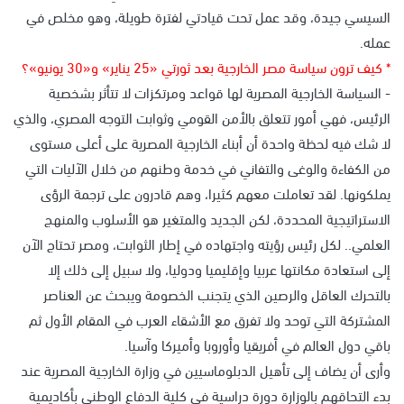
السيسي جيدة، وقد عمل تحت قيادتي لفترة طويلة، وهو مخلص في
عمله.
* كيف ترون سياسة مصر الخارجية بعد ثورتي «25 يناير» و«30 يونيو»؟
- السياسة الخارجية المصرية لها قواعد ومرتكزات لا تتأثر بشخصية
الرئيس، فهي أمور تتعلق بالأمن القومي وثوابت التوجه المصري، والذي
لا شك فيه لحظة واحدة أن أبناء الخارجية المصرية على أعلى مستوى
من الكفاءة والوغى والتفاني في خدمة وطنهم من خلال الآليات التي
يملكونها. لقد تعاملت معهم كثيرا، وهم قادرون على ترجمة الرؤى
الاستراتيجية المحددة، لكن الجديد والمتغير هو الأسلوب والمنهج
العلمي.. لكل رئيس رؤيته واجتهاده في إطار الثوابت، ومصر تحتاج الآن
إلى استعادة مكانتها عربيا وإقليميا ودوليا، ولا سبيل إلى ذلك إلا
بالتحرك العاقل والرصين الذي يتجنب الخصومة ويبحث عن العناصر
المشتركة التي توحد ولا تفرق مع الأشقاء العرب في المقام الأول ثم
باقي دول العالم في أفريقيا وأوروبا وأميركا وآسيا.
وأرى أن يضاف إلى تأهيل الدبلوماسيين في وزارة الخارجية المصرية عند
بدء التحاقهم بالوزارة دورة دراسية في كلية الدفاع الوطني بأكاديمية