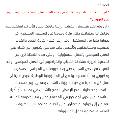
الجماعة.
* أين نصيب الشباب وتمثيلهم في بناء المستقبل، وقد جرى تهميشهم
في الثورتين؟
- لن ولم نقم بتهميش الشباب، وإنما حاولت بعض الأحزاب استقطابهم،
وكانت لنا محاولات خلال فترة وجودنا في المجلس العسكري كي
يكونوا جزءا من المستقبل، وفى إطار خطة القادة الجدد والقيام
بدعمهم ومساعدتهم وتأسيس حزب سياسي يتدربون من خلاله على
العمل السياسي وتحمل المسؤولية.. وحتى هذه اللحظة نرى من
الأهمية ضرورة مشاركة الشباب وانخراطهم في العمل السياسي. وقد
التقيت مع بعض الشباب حتى بعد خروجنا من المجلس العسكري
وذكروني بما أعلنته وقتها من أن المسؤولية الوطنية تفرض علينا أن
ننقل كل ما لدينا من خبرات لهؤلاء الشباب ونتمنى لهم مستقبلا
شامخا. وقد حاولت قدر الإمكان الدفع بالشباب في تكتلات أو أحزاب
سياسية، وأن يكون لهم دور في المجتمع وحتى مع الحكومة الحالية..
يعملون إلى جوارها ويحصلون على الخبرة، وعندما تأتى الظروف
المناسبة يمكنهم تحمل المسؤولية.