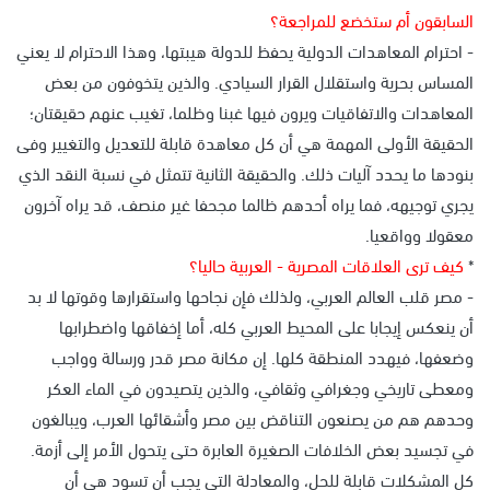
السابقون أم ستخضع للمراجعة؟
- احترام المعاهدات الدولية يحفظ للدولة هيبتها، وهذا الاحترام لا يعني
المساس بحرية واستقلال القرار السيادي. والذين يتخوفون من بعض
المعاهدات والاتفاقيات ويرون فيها غبنا وظلما، تغيب عنهم حقيقتان؛
الحقيقة الأولى المهمة هي أن كل معاهدة قابلة للتعديل والتغيير وفى
بنودها ما يحدد آليات ذلك. والحقيقة الثانية تتمثل في نسبة النقد الذي
يجري توجيهه، فما يراه أحدهم ظالما مجحفا غير منصف، قد يراه آخرون
معقولا وواقعيا.
*
كيف ترى العلاقات المصرية - العربية حاليا؟
- مصر قلب العالم العربي، ولذلك فإن نجاحها واستقرارها وقوتها لا بد
أن ينعكس إيجابا على المحيط العربي كله، أما إخفاقها واضطرابها
وضعفها، فيهدد المنطقة كلها. إن مكانة مصر قدر ورسالة وواجب
ومعطى تاريخي وجغرافي وثقافي، والذين يتصيدون في الماء العكر
وحدهم هم من يصنعون التناقض بين مصر وأشقائها العرب، ويبالغون
في تجسيد بعض الخلافات الصغيرة العابرة حتى يتحول الأمر إلى أزمة.
كل المشكلات قابلة للحل، والمعادلة التي يجب أن تسود هي أن