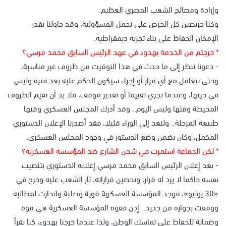
وإرادة ومصالح الشعب المصري العظيم.
وكنا حريصين كل الحرص على تحمل المسؤولية، وقد حاولنا بقدر
الإمكان الحفاظ على بناء تجربة ديمقراطية.
* خرجتم من الخدمة بهدوء في عهد الرئيس السابق محمد مرسي؟
- دعونا ننظر إلى ما حدث في هذا التوقيت من ظروف غير مناسبة،
وحتى نتعامل مع أي قرار أو إجراء سيكون الحكم عليه بعد فترة وليس
في حينها، وعندما نجري تقييما أو تقدير موقف، فلا بد أن نقيم الظروف
المحيطة وقتها وليس اليوم.. وقد أدرك المجلس العسكري وقتها
طبيعة المرحلة.. ولنعد إلى الوراء قليلا، فقد أصدرنا الإعلان الدستوري
المكمل، وكان يضمن وضع الدستور في وجود المجلس العسكري.
* لكن الجماعة استمرت في شحن الشارع ضد المؤسسة العسكرية؟
- بعد إعلان الرئيس السابق محمد مرسي إعلانه الدستوري بتنصيب
نفسه حاكما لا يرد له قرار، وتحصين قراراته، ثار الشعب عليه وخرج في
«30 يونيو»، فوجد المؤسسة العسكرية قوية وصلبة وانحازت لمطالبه
ووقفت بجواره من جديد.. إذن فقوة المؤسسة العسكرية هي قوة
وضمانة للحفاظ على تماسك الوطن، ولذا عندما خرجنا بهدوء، كنا نقرأ