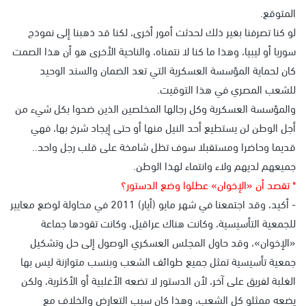
المتوقع.
لو كنا تصرفنا بغير ذلك لحدثت أمور أخرى، لكنا قد ذهبنا إلى نموذج
سوريا أو ليبيا، وهذا ما كنا لا نتمناه، والناحية الأخرى هو أن هذا الصمت
كان لحماية المؤسسة العسكرية التي تعد الضمان والسند الوحيد
للشعب المصري في هذا التوقيت.
والمؤسسة العسكرية وكل رجالها المخلصين الذين ضحوا بكل شيء من
أجل الوطن لن يستطيع أحد النيل منها أو حتى إيجاد شرخ بها، فهي
قديما وحاضرا ومستقبلا سوف تظل شامخة على قلب رجل واحد..
جميعهم لديهم ولاء وانتماء لهذا الوطن.
* تقصد أن «الإخوان» عطلوا وضع الدستور؟
- أكيد، وقد اجتمعنا في شهر مايو (أيار) 2011 في محاولة لوضع معايير
للجمعية التأسيسية، وكانت هناك عراقيل، وكانت تقودها جماعة
«الإخوان»، وقد حاول المجلس العسكري الوصول إلى حل وتشكيل
جمعية تأسيسية تمثل جميع طوائف الشعب وبنسب متوازنة ليس بها
الغلبة لفريق على آخر، لأن الدستور لا تضعه الأغلبية أو الأكثرية، ولكن
يضعه ممثلو كل الشعب، وهذا كان سبب التعارض والخلاف مع