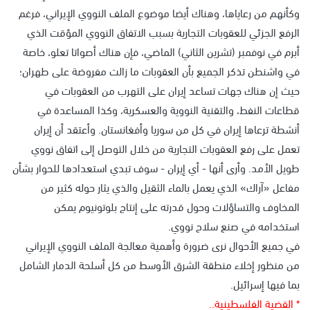
وكأنهم من رعاياها، وهناك أيضا موضوع الملف النووي الإيراني، فرغم
الرفع الجزئي للعقوبات التجارية بسبب الاتفاق النووي المؤقت الذي
أبرم في نوفمبر (تشرين الثاني) الماضي، فإن هناك أصواتا تعلو، خاصة
في واشنطن تذكر الجميع بأن العقوبات ما زالت مفروضة على طهران؛
حيث إن هناك جهات تساعد إيران على التهرب من العقوبات في
قطاعات النفط، والتقنية النووية والعسكرية، وكذا المساعدة في
أنشطة ترعاها إيران في كل من سوريا وأفغانستان. وأعتقد أن إيران
تعمل على رفع العقوبات التجارية من خلال التوصل إلى اتفاق نووي
طويل الأمد. وأرى أنها - أي إيران - سوف تبدي استعدادها للحوار بشأن
مفاعل «آراك» الذي يعمل بالماء الثقيل والذي يثار حوله كثير من
المخاوف والتساؤلات وحول قدرته على إنتاج بلوتونيوم يمكن
استخدامه في صنع سلاح نووي.
في جميع الأحوال نرى ضرورة وأهمية معالجة الملف النووي الإيراني
من منظور إخلاء منطقة الشرق الأوسط من كل أسلحة الدمار الشامل
بما فيها إسرائيل.
* القضية الفلسطينية..