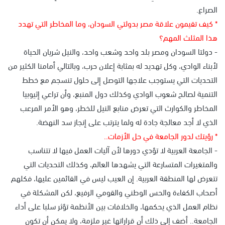
الصراع.
* كيف تقيمون علاقة مصر بدولتي السودان، وما المخاطر التي تهدد
هذا المثلث المهم؟
- دولتا السودان ومصر بلد واحد وشعب واحد، والنيل شريان الحياة
لأبناء الوادي، وكل تهديد له بمثابة إعلان حرب، وبالتالي أمامنا الكثير من
التحديات التي يستوجب علاجها التوصل إلى حلول تنسجم مع خطط
التنمية لصالح شعوب الوادي وكذلك دول المنبع، وأن تراعي إثيوبيا
المخاطر والكوارث التي تعرض منابع النيل للخطر، وهو الأمر المرعب
الذي لا أجد معالجة جادة له ولما يترتب على إنجاز سد النهضة.
* رؤيتك لدور الجامعة في حل الأزمات..
- الجامعة العربية لا تؤدي دورها لأن آليات العمل فيها لا تتناسب
والمتغيرات المتسارعة التي يشهدها العالم، وكذلك التحديات التي
تتعرض لها المنطقة العربية. إن العيب ليس في القائمين عليها، فكلهم
أصحاب الكفاءة والحس الوطني والقومي الرفيع، لكن المشكلة في
نظام العمل الذي يحكمها، والخلافات بين الأنظمة تؤثر سلبا على أداء
الجامعة.. أضف إلى ذلك أن قراراتها غير ملزمة، ولا يمكن أن تكون