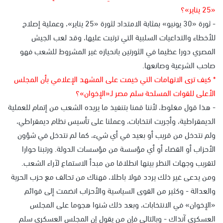
«25 يناير»؟
- ثورة «30 يونيو» بمثابة الامتداد لثورة «25 يناير»، وعملية إصلاح
للأخطاء والتداعيات السلبية التي ترتبت عليها، وقد لعب الجيش
المصري دورا عظيما في الثورتين بانحيازه غير المشروط للشعب فهو
صاحب الشرعية وصانعها.
* كيف ترى الاتهامات التي خيمت على المشهد الإعلامي بأن المجلس
الأعلى للقوات المسلحة سلم مصر لـ«الإخوان»؟
- هذا قول مغلوط، لأننا قمنا بتنفيذ ما يريده الشعب من إتمام للعملية
الديمقراطية، وأجريت انتخابات، وعملنا على تأسيس نظام ديمقراطي،
ولم نتدخل من قريب أو بعيد في أي شيء، كما لم نتدخل في شؤون
الأحزاب أو القضاء أو أي مؤسسة من مؤسسات الدولة. ورتبنا حوارا
لتقريب وجهات النظر بينها انطلاقا من مبدأ الاستماع لآراء الشعب.
ومن يدعى غير ذلك يردد قولا باطلا، فهناك من تحالف مع حزب الحرية
والعدالة - وكثير من القوى السياسية والأحزاب انضمت إلى قوائم
«الإخوان» في الانتخابات، وبعد ذلك شنوا هجوما على المجلس
العسكري آنذاك - وبالتالي فإن من يقول إن المجلس العسكري سلم