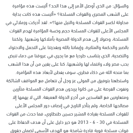
والسؤال: من الذي أوصل الأمر إلى هذا الحد؟ أليست هذه مؤامرة
على الشعب المصري والقوات المسلحة؟ «أليست هذه كانت بداية
محاولة لكسر القوات المسلحة والنيل منها؟». لقد أدركت وزملائي في
المجلس الأعلى للقوات المسلحة حجم وخسة المؤامرة لهدم القوات
المسلحة، وصولا إلى هدم الدولة المصرية بأملاكها وشعبها. ولكننا
بالصبر والحكمة والمثابرة، وإيماننا بالله وبقدرتنا على التحمل والاحتواء
والتضحية، الذي يتناسب طرديا مع ما يجري في عروقنا من دماء تنبض
بحب مصر ولاء وانتماء لها ولشعبها، كنا على يقين من أن هذا الشعب
بما منحه الله من ذكاء فطري، سوف يفطن لأبعاد هذه المؤامرة.
واستطعنا بتوفيق من المولى عز وجل أن نتعامل مع المواقف الشائكة
ونفوت الفرصة على من كانوا يريدون هدم القوات المسلحة متآزرين
ومتعاونين مع الفاسدين من أذرع الدولة العميقة. التي لا يهمها إلا
مصالحها الخاصة، ولم يتأخر التاريخ في إنصاف دور المجلس الأعلى
للقوات المسلحة بقيادة المشير حسين طنطاوي، فما حدث من القوات
المسلحة في 30 - 6 - 2013 هو خير دليل على أن هدف الحفاظ على
قوات مسلحة قوية قادرة شامخة هو الهدف الأسمى لضمان حقوق