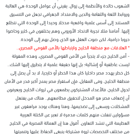
الشعوب خالدة والأنظمة إلى زوال. يقيني أن عوامل الوحدة هي الغالبة
وروابط اللغة والثقافة والدين والامتداد الجغرافي تجعل من التنسيق
المستند إلى أسس علمية واقعية مدخلا وحيدا إلى الوحدة التي نتطلع
إليها. أمامنا مثلا تجربة الاتحاد الأوروبي وهم يختلفون في كثير وخاضوا
حروبا درامية، لكن صوت العقل هو الذي وصل بهم إلى الوحدة.
* العلاقات مع منطقة الخليج وارتباطها بالأمن القومي المصري..
- أمن الخليج جزء لا يتجزأ من الأمن القومي المصري، وهذه المقولة
ليست عاطفية أو إنشائية؛ بل إنها حقيقة علمية لا يتطرق إليها الشك..
كل خطر يهدد مصر داخليا كان هذا الخطر أو خارجيا، لا بد أن يصل إلى
منطقة الخليج، وفى المقابل، فإن استقرار مصر يمنح أكبر قدر من الأمان
لدول الخليج، فالأعداء المشتركون يطمعون في ثروات الخليج ويعرفون
أن إضعاف مصر هو المدخل لتحقيق مطامعهم.. هناك من يفتعل
المشكلات ويسعى إلى تضخيمها، وهنا وهناك يوجد مراهقون غير
مسؤولين تنفلت منهم كلمات مدمرة لا تعبر عن الكتلة العربية
العظيمة التي تنشد التعاون. أقول هنا إن العمالة المصرية في الخليج
من مختلف التخصصات ثروة مشتركة ينبغي الحفاظ عليها وتنميتها