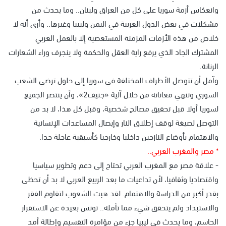
وانعكاس أزمة سوريا على كل من العراق ولبنان.. وما يحدث من
مشكلات في بعض الدول العربية في اليمن وليبيا وغيرها.. وأرى أنه لا
خلاص من هذه الأزمات المزمنة المستعصية إلا بالعمل العربي
المشترك الجاد الذي يرفع راية العقل والحكمة ولا ينجرف وراء الشعارات
الرنانة.
وآمل أن تتوصل الأطراف المختلفة في سوريا إلى حلول ترضي الشعب
السوري وتنهي معاناته من خلال آلية «جنيف2»، وأن ينتصر الجميع
لسوريا أولا قبل تحقيق مصالح شخصية، وقبل كل هذا، لا بد من
التوصل لصيغة لوقف إطلاق النار وإيصال المساعدات الإنسانية
والاهتمام بأوضاع النازحين داخليا وخارجيا كأسبقية عاجلة جدا.
* مصر والمغرب العربي..
- علاقة مصر مع المغرب العربي تحتاج إلى دعم وتطوير سياسيا
واقتصاديا وثقافيا، لأن تداعيات ما بعد الربيع العربي لا بد أن تحظى
بقدر أكبر من الدراسة والاهتمام. لقد هبت الشعوب لتقاوم الفقر
والاستبداد ولم يتحقق شيء مما تأمله.. تونس بعيدة عن الاستقرار
الحاسم، وما يحدث في ليبيا جزء من مؤامرة التقسيم وإطالة أمد