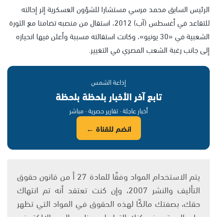
الرئيس السابق محمد مرسي مستشارا للشؤون العسكرية إثر إحالته
للتقاعد في أغسطس (آب) 2012، استقال من منصبه تضامنا مع الثورة
الشعبية في «30 يونيو»، وكانت استقالته مسببة وأعلن فيها انحيازه
إلى جانب رغبة الشعب المصري في التغيير.
إذاعة الشمس
تابع آخر الأخبار بلحظة بلحظة
أخبار عاجلة · تقارير حصرية · مباشر
انضم للقناة ←
يتم الاستخدام المواد وفقًا للمادة 27 أ من قانون حقوق
التأليف والنشر 2007، وإن كنت تعتقد أنه تم انتهاك
حقك، بصفتك مالكًا لهذه الحقوق في المواد التي تظهر
على الموقع، فيمكنك التواصل معنا عبر البريد الإلكتروني