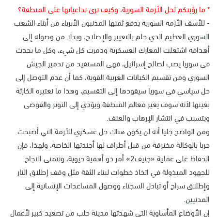
* ما رؤيتكم لحل الأزمة السورية، وكيف ترى تداعياتها على المنطقة؟
- للأسف الأزمة السورية يدفع ثمنها المدنيون الأبرياء من أبناء الشعب
السوري العظيم الذي حلم بالتغيير والإصلاح، وبدلا من وصوله إلى
أهدافه اشتعلت المعارك العسكرية ودمرت كل شيء، وكل ما يحدث
في سوريا يصب لصالح إسرائيل، فهي المستفيد من تدمير الجيش
السوري ومن تقسيم الكيانات العربية القوية، كما أن عدم التوصل إلى
حل سياسي في سوريا سيقودها إلى التقسيم، وهذا ما نعتبره الكارثة
بعينها لأنه سوف يغير معالم المنطقة ويؤدي إلى التوتر والفوضى
ويتسبب في انتشار الإرهاب والعنف.
ومن الواضح جليا أنه لن يكون هناك حل عسكري للأزمة التي أصبحت
حربا بالوكالة مخترقة من قبل أطراف لها أجندتها الخاصة، ولهذا، فإن
الحفاظ على عملية «جنيف2» أمر ذو أهمية حيوية، ونتمنى النجاح
للجهود المبذولة في اتخاذ خطوات لبناء الثقة مثل وقف إطلاق النار
وإطلاق سراح أو تبادل السجناء ووصول المساعدات الإنسانية إلى
المدنيين.
إن الأوضاع المأساوية التي شهدتها مدينة حلب من تصعيد كبير لأعمال