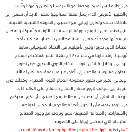
في إطاره ليس أميركا وحدها، فهناك روسيا والصين وأوروبا وآسيا
والظهير الأفريقي الذي يمثل عمقا استراتيجيا لمصر.. لا بد أن نسعى إلى
علاقات حسنة وتعاون إيجابي مع الجميع، والطريقة التقليدية القديمة
التي تعتمد على التلويح بالورقة الروسية عند التوتر مع أميركا، والعكس،
لم يعد لها وجود أو معنى.. لسنا مطالبين بالاختيار، لقد كنت أحد
الضباط الذين تدربوا وجرى تأهيلهم في الاتحاد السوفياتي سابقا
(روسيا). وقد حاربنا في عام 1973 وحققنا النصر باستخدام السلاح
الروسي. وخلال قيادتي لقوات الدفاع الجوي المصري جرى تطوير
التعاون مع روسيا والصين إلى آفاق غير مسبوقة، مما كان له الأثر
الإيجابي الكبير في تطوير منظومة الدفاع الجوي المصري، وكذلك جرى
التوجه إلى سياسة تنويع مصادر السلاح بالانفتاح على العالم كله..
الهدف الحقيقي أن نبحث عن مصالحنا مع الجميع، وأن نكون مدركين
في الوقت نفسه أن للآخرين أيضا مصالحهم، لا مجال للعواطف
والشعارات، والصداقة الحقيقية تنمو وتزدهر مع وجود المصالح
المتبادلة التي تنعكس إيجابا على الشعوب.
* هل تعترف ثورتا «25 يناير» و«30 يونيو» بما وقعه قادة مصر