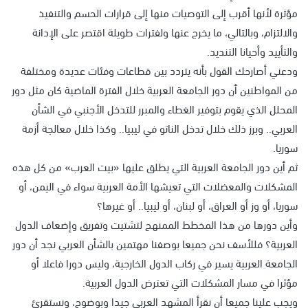
مؤثرة لأنها أقرب إلى التوصيات منها إلى قرارات الحسم والتنفيذ
والالتزام، وبالتالي، ما يخرج عنها ولفترات طويلة اقتصر على الإدانة
والتأييد وأحيانا التنديد.
ودعني أصارحك القول بأنه يتردد بين قطاعات وفئات عديدة ومختلفة
من المواطنين أن دور الجامعة العربية خلال الفترة الماضية كان مثل دور
المحلل الذي يقوم بتوفير الغطاء والمبرر للتدخل الأجنبي في الشأن
العربي.. وبرز ذلك خلال تدخل الناتو في ليبيا.. وكذا خلال معالجة أزمة
سوريا.
ثم أين دور الجامعة العربية التي يطلق عليها «بيت العرب» من كل هذه
المشكلات والمعضلات التي تعيشها الأمة العربية سواء في اليمن، أو
سوريا، أو وز أو العراق، أو لبنان، أو ليبيا.. أو غيرها؟
وأين دورها من هذا المخطط الممنهج لتشتيت وتفريق وإضعاف الدول
العربية؟ فللأسف نحن جميعا بوصفنا مهتمين بالشأن العربي نجد أن دور
الجامعة العربية يسير في ركاب الدول الخارجية، وليس دورا فاعلا أو
مؤثرا في مسار المشكلات التي تعترض الدول العربية.
ويجب علينا جميعا أن نقرأ المشهد العربي جيدا وبوضوح، ونستقرئ