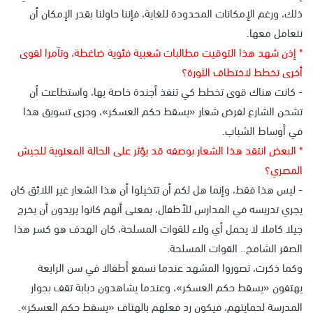
ذلك، ورغم الإمكانات المحدودة للغاية، فإننا حاولنا بقدر الإمكان أن
نتعامل معها.
* إذن شهد هذا التوقيت مطالبات شعبية فئوية ضاغطة، وتآمرا لقوى
أخرى تخطط لاختطاف الثورة؟
- كانت هناك قوى تخطط كي تنفذ أجندة خاصة بها، واستطاعت أن
تشحن الشارع لفرض شعار «يسقط حكم العسكر»، وجرى تسويق هذا
في أوساط الشباب.
* البعض انتقد هذا الشعار بوصفه قد يؤثر على الحالة المعنوية للجيش
المصري؟
- ليس هذا فقط، وإنما هل لكم أن تتخيلوا أن هذا الشعار غير اللائق كان
يجري تدريسه في المدارس للأطفال، بمعنى أنهم كانوا يريدون أن يخرج
جيلا كاملا لا يحمل أي ولاء للقوات المسلحة، كان الهدف هو كسر هذا
الصقر الشامخ.. القوات المسلحة.
وكما ذكرت، تصوروا المشهد عندما نسمع أطفالا في سن الرابعة
يهتفون «يسقط حكم العسكر»، وعندما يشاهدون دبابة تقف بجوار
المدرسة لحمايتهم، فيكون رد فعلهم بالهتاف «يسقط حكم العسكر».