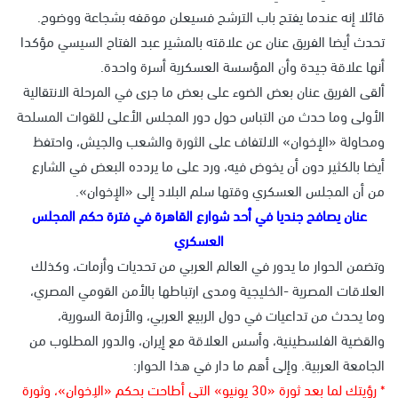
قائلا إنه عندما يفتح باب الترشح فسيعلن موقفه بشجاعة ووضوح.
تحدث أيضا الفريق عنان عن علاقته بالمشير عبد الفتاح السيسي مؤكدا
أنها علاقة جيدة وأن المؤسسة العسكرية أسرة واحدة.
ألقى الفريق عنان بعض الضوء على بعض ما جرى في المرحلة الانتقالية
الأولى وما حدث من التباس حول دور المجلس الأعلى للقوات المسلحة
ومحاولة «الإخوان» الالتفاف على الثورة والشعب والجيش، واحتفظ
أيضا بالكثير دون أن يخوض فيه، ورد على ما يردده البعض في الشارع
من أن المجلس العسكري وقتها سلم البلاد إلى «الإخوان».
عنان يصافح جنديا في أحد شوارع القاهرة في فترة حكم المجلس
العسكري
وتضمن الحوار ما يدور في العالم العربي من تحديات وأزمات، وكذلك
العلاقات المصرية -الخليجية ومدى ارتباطها بالأمن القومي المصري،
وما يحدث من تداعيات في دول الربيع العربي، والأزمة السورية،
والقضية الفلسطينية، وأسس العلاقة مع إيران، والدور المطلوب من
الجامعة العربية. وإلى أهم ما دار في هذا الحوار:
* رؤيتك لما بعد ثورة «30 يونيو» التي أطاحت بحكم «الإخوان»، وثورة