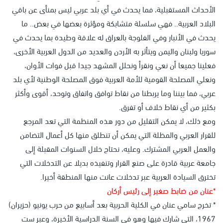
الأحداث المستقبلية، فما يحدث في أي بلد عربي ليس بمنأى عن باقي
البلاد العربية.. فهي سلسلة متشابكة ومؤثرة بعضها في بعض.. ما
يحدث في الأنبار وفي الفلوجة بالعراق له علاقة وطيدة بما يحدث في
سوريا ولبنان واليمن ويتأثر به الأردن والعديد من الدول العربية الأخرى،
فعلينا جميعا أن نعي ونقرأ ونحلل المشهد جيدا قبل فوات الأوان،
ونعلي المصلحة القومية للأمة العربية فوق المصلحة الوطنية لأي بلد
عربي، فما بيننا وما يربطنا من نقاط توافق واتفاق وتوحد، أقوى وأكثر
بكثير من أي نقاط خلاف أو تفرق.
ومع ذلك، لا يمكن التقليل من دور هذه المنظمة التي تعد المرجع
للقرار العربي والمظلة التي يمكن أن تنطلق منها كل أعمال التضامن
والعمل العربي المشترك. وعليه، نحتاج خلال السنوات المقبلة إلى
جامعة عربية قادرة على صنع القرار وتنفيذه بديلا عن التدخلات التي
تخترق السيادة العربية عبر تدخلات عانت منها المنطقة أخيرا.
*عنان من ضابط صغير إلى رئيس أركان
* تخرج سامي عنان في الكلية الحربية بعد أسابيع من حرب يونيو (حزيران)
1967، التي شارك فيها وهو في السنة الدراسية الأخيرة، وعبر ست