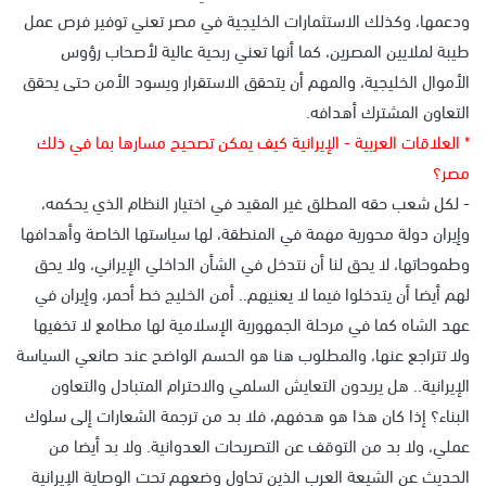
ودعمها، وكذلك الاستثمارات الخليجية في مصر تعني توفير فرص عمل
طيبة لملايين المصرين، كما أنها تعني ربحية عالية لأصحاب رؤوس
الأموال الخليجية، والمهم أن يتحقق الاستقرار ويسود الأمن حتى يحقق
التعاون المشترك أهدافه.
* العلاقات العربية - الإيرانية كيف يمكن تصحيح مسارها بما في ذلك
مصر؟
- لكل شعب حقه المطلق غير المقيد في اختيار النظام الذي يحكمه،
وإيران دولة محورية مهمة في المنطقة، لها سياستها الخاصة وأهدافها
وطموحاتها، لا يحق لنا أن نتدخل في الشأن الداخلي الإيراني، ولا يحق
لهم أيضا أن يتدخلوا فيما لا يعنيهم.. أمن الخليج خط أحمر، وإيران في
عهد الشاه كما في مرحلة الجمهورية الإسلامية لها مطامع لا تخفيها
ولا تتراجع عنها، والمطلوب هنا هو الحسم الواضح عند صانعي السياسة
الإيرانية.. هل يريدون التعايش السلمي والاحترام المتبادل والتعاون
البناء؟ إذا كان هذا هو هدفهم، فلا بد من ترجمة الشعارات إلى سلوك
عملي، ولا بد من التوقف عن التصريحات العدوانية. ولا بد أيضا من
الحديث عن الشيعة العرب الذين تحاول وضعهم تحت الوصاية الإيرانية