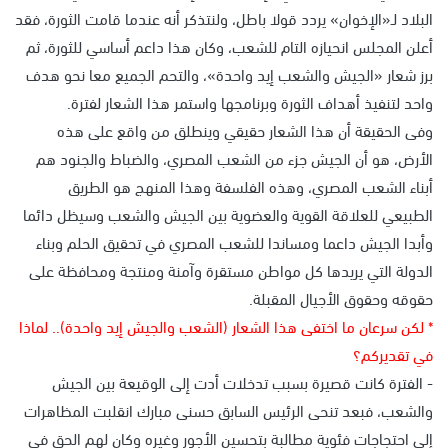
البلاد لـ«الإخوان» يردد قولا باطل، ولنتذكر أنه عندما قامت الثورة، فقد
أعلن المجلس انحيازه التام للشعب، وكان هذا داعم أساسي للثورة، ثم
برز شعار «الجيش والشعب إيد واحدة»، والتحم الجميع معا نحو هدف
واحد لتنفيذ أهداف الثورة وبرنامجها واستمر هذا الشعار لفترة.
وفى الحقيقة أن هذا الشعار حقيقي وينطلق من واقع على هذه
الأرض، هو أن الجيش جزء من الشعب المصري، والضباط والجنود هم
أبناء الشعب المصري، وهذه الفلسفة وهذا المنهج هو الطريق
الطبيعي للعلاقة القوية والعضوية بين الجيش والشعب وسيظل دائما
وأبدا الجيش داعما ومساندا للشعب المصري في تحقيق الحلم وبناء
الدولة التي يريدها كل مواطن مستقرة وآمنة ومنتجة ومحافظة على
حقوقه وحقوق الأجيال المقبلة.
* لكن سرعان ما اختفى هذا الشعار (الشعب والجيش إيد واحدة).. لماذا
في تقديركم؟
- الفترة كانت قصيرة بسبب تدخلات أدت إلى الوقيعة بين الجيش
والشعب، فبعد تنحى الرئيس السابق حسنى مبارك انقلبت المظاهرات
إلى احتجاجات فئوية مطالبة بتحسين الأجور وغيره وكان لهم الحق في