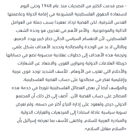
- مصر قدمت الكثير من التضحيات منذ عام 1948 وحتى اليوم
لاستعادة الحقوق الفلسطينية المشروعة في إقامة الدولة وعاصمتها
القدس الشرقية، لكن القضية تزداد تعقيدا بسبب جملة من العوامل
الذاتية والموضوعية.. والأمر الأهم في تقديري هو وحدة الشعب
الفلسطيني، لأن الانقسام السياسي الحالي خطر كبير يهدد الجميع،
وبالتالي لا بد من الوحدة والمصالحة وتحديد الأهداف بشكل علمي
وترجمة هذه الأهداف إلى خطوات عقلانية محسوبة تضع في حساباتها
خريطة العلاقات الدولية وموازين القوى، والابتعاد عن الشعارات
والأحلام التي تقترب من الأوهام.. للأسف الشديد توجد قوى عربية
وإقليمية تفكر في مصالحها على حساب القضية الفلسطينية،
والمؤسف أيضا أن بعض الفصائل الفلسطينية تتورط في خدمة هذه
المصالح على حساب القضية الآن.. أضف إلى كل ذلك أن المجتمع
الدولي حرص ولعقود على إدارة النزاع أكثر من حسمه، ولم تفرض
تسوية سياسية عادلة استنادا إلى المرجعيات والقرارات الدولية
والمبادرة العربية للسلام، واكتفى للأسف بما تعرضه إسرائيل بأن
«السلام مقابل السلام».