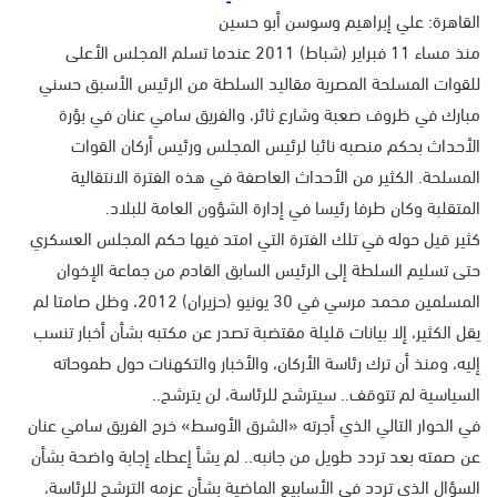
القاهرة: علي إبراهيم وسوسن أبو حسين
منذ مساء 11 فبراير (شباط) 2011 عندما تسلم المجلس الأعلى
للقوات المسلحة المصرية مقاليد السلطة من الرئيس الأسبق حسني
مبارك في ظروف صعبة وشارع ثائر، والفريق سامي عنان في بؤرة
الأحداث بحكم منصبه نائبا لرئيس المجلس ورئيس أركان القوات
المسلحة. الكثير من الأحداث العاصفة في هذه الفترة الانتقالية
المتقلبة وكان طرفا رئيسا في إدارة الشؤون العامة للبلاد.
كثير قيل حوله في تلك الفترة التي امتد فيها حكم المجلس العسكري
حتى تسليم السلطة إلى الرئيس السابق القادم من جماعة الإخوان
المسلمين محمد مرسي في 30 يونيو (حزيران) 2012، وظل صامتا لم
يقل الكثير، إلا بيانات قليلة مقتضبة تصدر عن مكتبه بشأن أخبار تنسب
إليه، ومنذ أن ترك رئاسة الأركان، والأخبار والتكهنات حول طموحاته
السياسية لم تتوقف.. سيترشح للرئاسة، لن يترشح..
في الحوار التالي الذي أجرته «الشرق الأوسط» خرج الفريق سامي عنان
عن صمته بعد تردد طويل من جانبه.. لم يشأ إعطاء إجابة واضحة بشأن
السؤال الذي تردد في الأسابيع الماضية بشأن عزمه الترشح للرئاسة،