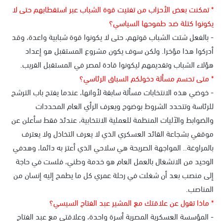
* تمكنت بعض الأحزاب من تفتيت قوة الشباب عبر استقطابهم حتى لا
يكونوا كتلة ضد طموحها السياسي؟
- بالفعل شتت الشباب قوتهم، حتى لا يكونوا قوة شبابية واعدة، وقد
أدركوا هذا مؤخرا. ولكن سوف يكون مشروع المستقبل هو إعداد
هؤلاء الشباب وتقديمهم ليكونوا قادة لمصر في المستقبل القريب.
* متى تحسم مسألة دخولكم السباق الرئاسي؟
- خوضي هذه الانتخابات مسألة سابقة لأوانها، عندما يفتح باب الترشح
للرئاسة وتتحدد الشروط بوضوح ويعرف الرأي العام المحددات
والضوابط والآليات المنظمة للعملية الانتخابية، عندئذ فقط سأعلن عن
موقفي بشجاعة القائد العسكري الذي لا يعرف التخاذل ولا يعترف
بالمراوغة.. المواجهة الصريحة هي سلاحي الذي أعتز به دائما، وهدفي
الوحيد من الانشغال بالعمل العام هو خدمة وطني، فلست في حاجة
إلى منصب بعد أن شغلت في رحلة عمري كل ما يطمح إليه إنسان من
المناصب.
* ماذا تقول عن علاقتك مع المشير عبد الفتاح السيسي؟
- المؤسسة العسكرية المصرية أسرة واحدة، وعلاقتي مع عبد الفتاح