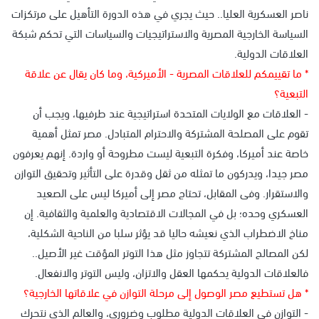
ناصر العسكرية العليا.. حيث يجري في هذه الدورة التأهيل على مرتكزات
السياسة الخارجية المصرية والاستراتيجيات والسياسات التي تحكم شبكة
العلاقات الدولية.
* ما تقييمكم للعلاقات المصرية - الأميركية، وما كان يقال عن علاقة
التبعية؟
- العلاقات مع الولايات المتحدة استراتيجية عند طرفيها، ويجب أن
تقوم على المصلحة المشتركة والاحترام المتبادل. مصر تمثل أهمية
خاصة عند أميركا، وفكرة التبعية ليست مطروحة أو واردة. إنهم يعرفون
مصر جيدا، ويدركون ما تمثله من ثقل وقدرة على التأثير وتحقيق التوازن
والاستقرار. وفى المقابل، تحتاج مصر إلى أميركا ليس على الصعيد
العسكري وحده؛ بل في المجالات الاقتصادية والعلمية والثقافية. إن
مناخ الاضطراب الذي نعيشه حاليا قد يؤثر سلبا من الناحية الشكلية،
لكن المصالح المشتركة تتجاوز مثل هذا التوتر المؤقت غير الأصيل..
فالعلاقات الدولية يحكمها العقل والاتزان، وليس التوتر والانفعال.
* هل تستطيع مصر الوصول إلى مرحلة التوازن في علاقاتها الخارجية؟
- التوازن في العلاقات الدولية مطلوب وضروري، والعالم الذي نتحرك