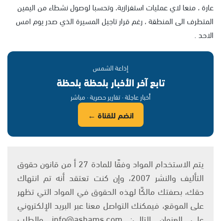
عارة ، منعا لاي عمليات استفزازية، وتحسبا لوصول نشطاء من اليمين
المتطرف الى المنطقة ، رغم قرار تاجيل المسيرة الذي صدر يوم امس
الاحد .
إذاعة الشمس
تابع آخر الأخبار بلحظة بلحظة
أخبار عاجلة · تقارير حصرية · مباشر
انضم للقناة ←
يتم الاستخدام المواد وفقًا للمادة 27 أ من قانون حقوق
التأليف والنشر 2007، وإن كنت تعتقد أنه تم انتهاك
حقك، بصفتك مالكًا لهذه الحقوق في المواد التي تظهر
على الموقع، فيمكنك التواصل معنا عبر البريد الإلكتروني
على العنوان التالي: info@ashams.com والطلب