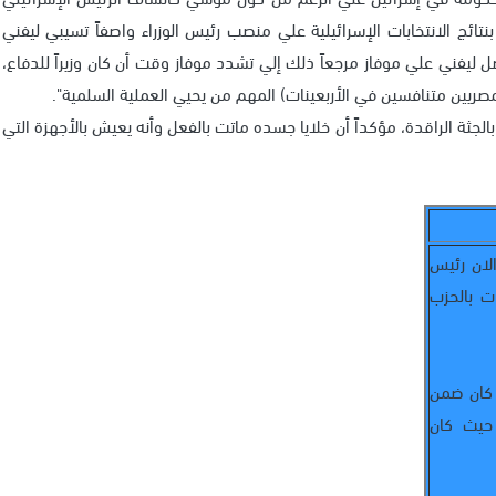
ائج الانتخابات الإسرائيلية علي منصب رئيس الوزراء واصفاً تسيبي ليفني
ل ليفني علي موفاز مرجعاً ذلك إلي تشدد موفاز وقت أن كان وزيراً للدفاع،
ريين متنافسين في الأربعينات) المهم من يحيي العملية السلمية".
الجثة الراقدة، مؤكداً أن خلايا جسده ماتت بالفعل وأنه يعيش بالأجهزة التي
ان رئيس
ت بالحزب
 كان ضمن
 حيث كان