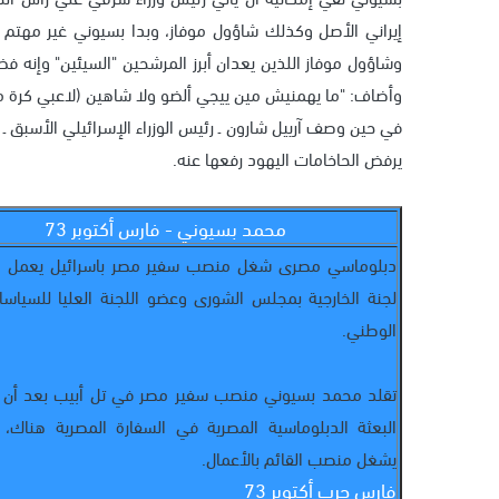
إيراني الأصل وكذلك شاؤول موفاز، وبدا بسيوني غير مهتم بنت
وشاؤول موفاز اللذين يعدان أبرز المرشحين "السيئين" وإنه فض
وأضاف: "ما يهمنيش مين ييجي ألضو ولا شاهين (لاعبي كرة مص
في حين وصف آرييل شارون ـ رئيس الوزراء الإسرائيلي الأسبق ـ ب
يرفض الحاخامات اليهود رفعها عنه.
محمد بسيوني - فارس أكتوبر 73
دبلوماسي مصرى شغل منصب سفير مصر باسرائيل يعمل ال
لجنة الخارجية بمجلس الشورى وعضو اللجنة العليا للسياسا
الوطني.
تقلد محمد بسيوني منصب سفير مصر في تل أبيب بعد أن
البعثة الدبلوماسية المصرية في السفارة المصرية هناك،
يشغل منصب القائم بالأعمال.
فارس حرب أكتوبر 73