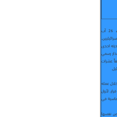
وواجه بسيوني سلسلة أزمات في إسرائيل، ففي مساء 26 آب
إسرائيليين،
درته احدى
تذار رسمي
اً عشرات
يل.
لال عمله
ار، لأول
وماسية في
ف عن نفسها