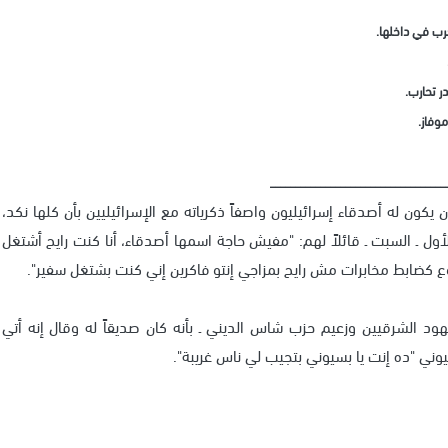
رب في داخلها.
ر تحارب.
وفاز.
___________________________________
كون له أصدقاء إسرائيليون واصفاً ذكرياته مع الإسرائيليين بأن كلها نكد،
أول ـ السبت ـ قائلاً لهم: "مفيش حاجة اسمها أصدقاء، أنا كنت رايح أشتغل
 كضابط مخابرات مش رايح بمزاجي إنتو فاكرين إني كنت بشتغل سفير".
د الشرقيين وزعيم حزب شاس الديني ـ بأنه كان صديقاً له وقال إنه أتي
وني "ده إنت يا بسيوني بتجيب لي ناس غريبة".