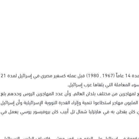
بسيوني الذي عمل كرئيس لقسم إسرائيل بالمخابرات الحربية لمدة 14 عاماً (1967 ـ 1980) قبل عمله كسفير مصري في إسرائيل لمدة 21
ء المعاملة التي يلقاها عرب إسرائيل.
ع لمهاجرين من مختلف بلدان العالم، وأن عدد المهاجرين الروس وحدهم بلغ
تهم في مهاجرة 40 عالم ذرة ضمن المليون مهاجر استطاعوا تنمية وإثراء القدرة النووية الإسرائيلية وأن إسرائيل
 كان يقطن به في هارتزليا شمال تل أبيب كان بروفيسور روسي يعمل في
لحكومة في إسرائيل علي الرغم من كون موشي كاتساف الرئيس الإسرائيلي