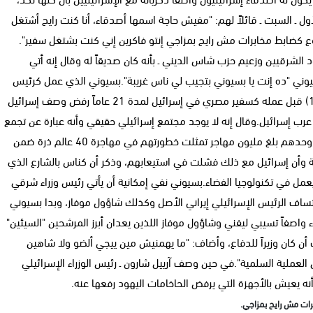
ول ـ السبت ـ قائلاً لهم: "مفيش حاجة اسمها أصدقاء، أنا كنت رايح أشتغل
 كضابط مخابرات مش رايح بمزاجي إنتو فاكرين إني كنت بشتغل سفير".
لشرقيين وزعيم حزب شاس الديني ـ بأنه كان صديقاً له وقال إنه أتي
يوني "ده إنت يا بسيوني بتجيب لي ناس غريبة".بسيوني الذي عمل كرئيس
لقسم إسرائيل بالمخابرات الحربية لمدة 14 عاماً (1967 ـ 1980) قبل عمله كسفير مصري في إسرائيل لمدة 21 عاماً رفض وصف إسرائيل
 عرب إسرائيل.وقال إنه لا يوجد مجتمع إسرائيلي حقيقي وأنه عبارة عن تجمع
لمهاجرين من مختلف بلدان العالم، وأن عدد المهاجرين الروس وحدهم بلغ مليون مهاجر تمثلت خطورتهم في مهاجرة 40 عالم ذرة ضمن
ئيلية وأن إسرائيل مع ذلك فشلت في استيعابهم، وذكر أن كناس بالشارع الذي
عمل في تكنولوجيا الفضاء.بسيوني نفي إمكانية أن يأتي رئيس وزراء شرقي
ف الرئيس الإسرائيلي إيراني الأصل وكذلك شاؤول موفاز، وبدا بسيوني
ء واصفاً تسيبي ليفني وشاؤول موفاز اللذين يعدان أبرز المرشحين "السيئين"
ن كان وزيراً للدفاع، وأضاف: "ما يهمنيش مين ييجي ألضو ولا شاهين
لعملية السلمية".في حين وصف آرييل شارون ـ رئيس الوزراء الإسرائيلي
أنه يعيش بالأجهزة التي يرفض الحاخامات اليهود رفعها عنه.
برات مش رايح بمزاجي.