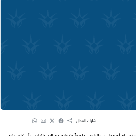
شارك المقال
ون له أصدقاء إسرائيليون واصفاً ذكرياته مع الإسرائيليين بأن كلها نكد،