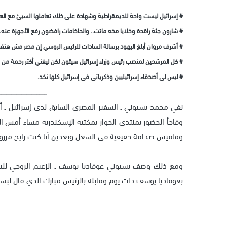
# إسرائيل ليست واحة للديمقراطية وشهادة على ذلك تعاملها السيئ مع الع
# شارون جثة راقدة وخلايا مخه ماتت.. والحاخامات رافضون رفع الأجهزة عنه.
# أشرف مروان أبلغ اليهود برسالة السادات للرئيس الروسي إن مصر مش هتقد
# كل المرشحين لمنصب رئيس وزراء إسرائيل سيئون لكن ليفني أكثر رحمة من م
# ليس لي أصدقاء إسرائيليين وذكرياتي في إسرائيل كلها نكد.
___________________
نفي محمد بسيوني ـ السفير المصري السابق لدي إسرائيل ـ أن ي
وفاجأ الحضور بمنتدي الحوار بمكتبة الإسكندرية مساء أمس ال
ومافيش صداقة حقيقية في الشغل وبعدين أنا كنت رايح مزروع
ومع ذلك وصف بسيوني عوفاديا يوسف ـ الزعيم الروحي لليهو
بعوفاديا يوسف ذات يوم وقابله بالرئيس مبارك الذي قال لبسي