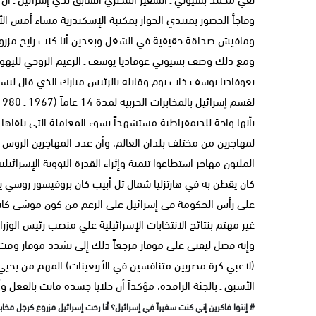
وفاجأ الحضور بمنتدي الحوار بمكتبة الإسكندرية مساء أمس الأ
ومافيش صداقة حقيقية في الشغل وبعدين أنا كنت رايح مزروع
ومع ذلك وصف بسيوني عوفاديا يوسف ـ الزعيم الروحي لليهود ا
بعوفاديا يوسف ذات يوم وقابله بالرئيس مبارك الذي قال لبس
بأنها واحة للديمقراطية مستشهداً بسوء المعاملة التي يلقاها
المليون مهاجر استطاعوا تنمية وإثراء القدرة النووية الإسرا
كان يقطن به في هارتزليا شمال تل أبيب كان بروفيسور روسي ي
علي رأس الحكومة في إسرائيل علي الرغم من كون موشي كاتسا
غير مهتم بنتائج الانتخابات الإسرائيلية علي منصب رئيس الوزرا
وإنه فضل ليفني علي موفاز مرجعاً ذلك إلي تشدد موفاز وقت أ
(لاعبي كرة مصريين متنافسين في الأربعينات) المهم من يحيي ا
الأسبق ـ بالجثة الراقدة، مؤكداً أن خلايا جسده ماتت بالفعل و
# إنتوا فاكرين إني كنت سفيراً في إسرائيل؟ أنا رحت إسرائيل مزروع كرجل مخا