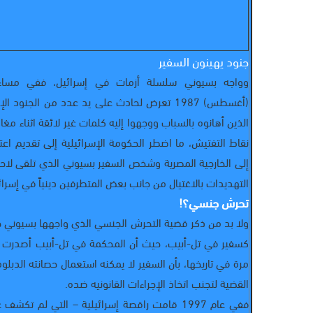
جنود يهينون السفير
(أغسطس) 1987 تعرض لحادث على يد عدد من الجنود ال
الذين أهانوه بالسباب ووجهوا إليه كلمات غير لائقة اثناء مغا
نقاط التفتيش، ما اضطر الحكومة الإسرائيلية إلى تقديم اع
إلى الخارجية المصرية وشخص السفير بسيوني الذي تلقى لاحق
التهديدات بالاغتيال من جانب بعض المتطرفين دينياً في إسرائ
تحرش جنسي؟!
ولا بد من ذكر قضية التحرش الجنسي الذي واجهها بسيوني خ
كسفير في تل-أبيب، حيث أن المحكمة في تل-أبيب أصدرت قر
مرة في تاريخها، بأن السفير لا يمكنه استعمال حصانته الدبل
القضية لتجنب اتخاذ الإجراءات القانونيه ضده.
ففي عام 1997 قامت راقصة إسرائيلية – التي لم تكش