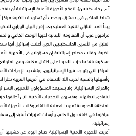
أسى فلسطينيين)، تتوقع الأجهزة الأمنية الإسرائيلية أن ينفذ ح
شباط الماضي في دمشق، ورجحت أن تستهدف الضربة مراكز أو ت
يبدأ العد التنازلي لتنفيذ العملية بعد إقرار البيان الوزاري للح
مراقبون عرب أن المقاومة اللبنانية لديها الوقت الكافي والحس
القليل من الأسرى الفلسطينيين الذين أعلنت إسرائيل أنها ستف
الضربة. وقالت مصادر إسرائيلية إن مسؤولين في الأجهزة الأمن
عسكرية ينفذها حزب الله ردا على اغتيال مغنية، ومن المتوقع
المراكز التي يتواجد فيها الإسرائيليون، وبتشديد الإجراءات الأم
وأسهلها بالنسبة لحزب الله للانتقام هي أفريقيا الغربية نظرا
والمراكز الإسرائيلية. ولا يستبعد المسؤولون الأمنيون الإسر
ليتفادى تبعاتها». ويفسرون التحذيرات الأخيرة التي أطلقها حزب 
المنطقة الحدودية تمهيدا لعملية الانتقام.وكانت الأجهزة ال
مراكزها في كافة دول العالم، وأرسلت تعزيزات أمنية إلى سف
إسرائيلية.
أعربت الأجهزة الأمنية الإسرائيلية صباح اليوم عن خشيتها أ