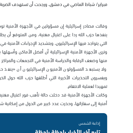
فبراير/ شباط الماضي في دمشق، ورجحت أن تستهدف الضربة مر
وقالت مصادر إسرائيلية إن مسؤولين في الأجهزة الأمنية توج
ينفذها حزب الله ردا على اغتيال مغنية، ومن المتوقع أن يطا
التي يتواجد فيها الإسرائيليون، وبتشديد الإجراءات الأمنية في ا
وترى الأجهزة الأمنية الإسرائيلية أن أفضل الأماكن وأسهلها ب
منها وضعف الرقابة والحراسة الأمنية في التجمعات والمراكز ال
ولا يستبعد المسؤولون الأمنيون الإسرائيليون أن «ينفذ ح
ويفسرون التحذيرات الأخيرة التي أطلقها حزب الله حول الخرو
تمهيدا لعملية الانتقام.
وكانت الأجهزة الأمنية قد دخلت حالة تأهب فور اغتيال مغني
أمنية إلى سفاراتها، وحذرت عدد كبير من الدول من إمكانية 
إذاعة الشمس
تابع آخر الأخبار بلحظة بلحظة