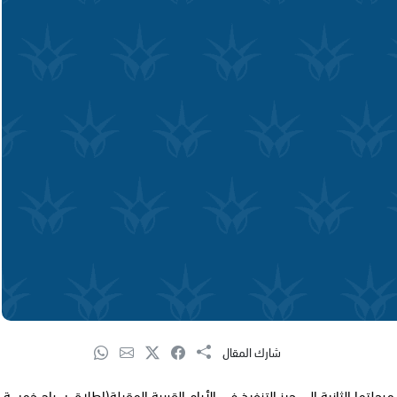
شارك المقال
رحلتها الثانية إلى حيز التنفيذ في الأيام القريبة المقبلة(إطلاق سراح خمسة