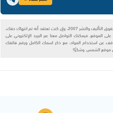
يتم الاستخدام المواد وفقًا للمادة 27 أ من قانون حقوق التأليف والنشر 2007، وإن كنت تعتقد أنه تم انتهاك حقك،
لى الموقع، فيمكنك التواصل معنا عبر البريد الإلكتروني على
info@ashams.c والطلب بالتوقف عن استخدام المواد، مع ذكر اسمك الكامل ورقم هاتفك
ى موقع الشمس. وشكرًا!