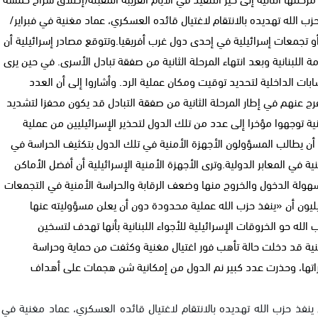
زب الله تهديده بالانتقام لاغتيال قائده العسكري، عماد مغنية في فبراير/
جمعات إسرائيلية في إحدى دول غرب أفريقيا.وتتوقع مصادر إسرائيلية أن
كومة اللبنانية وبعد انتهاء المرحلة الثانية من صفقة تبادل الأسرى. في حين يرى
ابات الداخلية لتحديد توقيت ومكان عملية الرد. وأشاروا إلى أن العدد
رج عنهم في إطار المرحلة الثانية من صفقة التبادل قد يكون محفزا لتشديد
ية توجهوا مؤخرا إلى عدد من تلك الدول لتحذير الإسرائيليين من عملية
 أن يطالب المسؤولون الأجهزة الأمنية في تلك الدول بتكثيف الحراسة في
نية في المعابر الدولية.وترى الأجهزة الأمنية الإسرائيلية أن أفضل الأماكن
 لسهولة الدخول والخروج منها وضعف الرقابة والحراسة الأمنية في التجمعات
ائيليون أن «ينفذ حزب الله عملية محدودة دون أن يعلن مسؤوليته عنها
الله حو الخروقات الإسرائيلية للأجواء اللبنانية بأنها تهدف لتسخين
أمنية قد دخلت حالة تأهب فور اغتيال مغنية وكثفت من حماية وحراسة
اراتها، وحذرت عدد كبير نم الدول من إمكانية شن هجمات على أهداف
ن ينفذ حزب الله تهديده بالانتقام لاغتيال قائده العسكري، عماد مغنية في