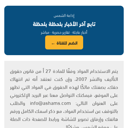
إذاعة الشمس
تابع آخر الأخبار بلحظة بلحظة
أخبار عاجلة · تقارير حصرية · مباشر
انضم للقناة ←
يتم الاستخدام المواد وفقًا للمادة 27 أ من قانون حقوق
التأليف والنشر 2007، وإن كنت تعتقد أنه تم انتهاك
حقك، بصفتك مالكًا لهذه الحقوق في المواد التي تظهر
على الموقع، فيمكنك التواصل معنا عبر البريد الإلكتروني
على العنوان التالي: info@ashams.com والطلب
بالتوقف عن استخدام المواد، مع ذكر اسمك الكامل ورقم
هاتفك وإرفاق تصوير للشاشة ورابط للصفحة ذات الصلة
على موقع الشمس. وشكرًا!