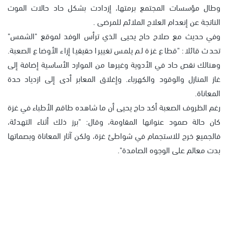
وطال مؤسسات المجتمع برمتها، إزدادت بشكل حاد حالات الموت
الناتجة عن إنعدام العلاج الملائم للمرضى .
وفي حديث مع صلاح حاج يحيى الذي ترأس الوفد لموقع "الشمس"
تحدث قائلا: "قطاع غزة لم يلمس تغييرا حقيقيا إزاء الأوضاع الصعبة.
وهنالك نقص حاد في الأدوية وغيرها من الموارد الأساسية إضافة إلى
غاز المنازل والوقود والكهرباء. وإغلاق المعابر أدى إلى ازدياد حدة
المعاناة.
رغم الظروف الصعبة أكد حاج يحيى أن ما شاهده طاقم الأطباء في غزة
كان حالة صمود عنوانها المقاومة، وقال: "برز ذلك أثناء التهدئة،
فالجميع خرج للاستجمام في شواطئ غزة، ولكن آثار المعاناة وبصماتها
بدت معالم على الوجوه الصامدة".