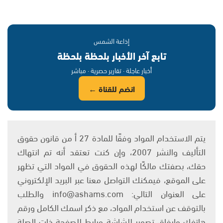
إذاعة الشمس
تابع آخر الأخبار بلحظة بلحظة
أخبار عاجلة · تقارير حصرية · مباشر
انضم للقناة ←
يتم الاستخدام المواد وفقًا للمادة 27 أ من قانون حقوق
التأليف والنشر 2007، وإن كنت تعتقد أنه تم انتهاك
حقك، بصفتك مالكًا لهذه الحقوق في المواد التي تظهر
على الموقع، فيمكنك التواصل معنا عبر البريد الإلكتروني
على العنوان التالي: info@ashams.com والطلب
بالتوقف عن استخدام المواد، مع ذكر اسمك الكامل ورقم
هاتفك وإرفاق تصوير للشاشة ورابط للصفحة ذات الصلة