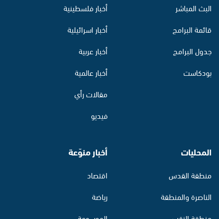
البث المباشر
أخبار فلسطينية
قائمة البرامج
أخبار اسرائيلية
جدول البرامج
أخبار عربية
بودكاست
أخبار عالمية
مقالات رأي
فيديو
المحليات
أخبار منوّعة
منطقة القدس
اقتصاد
الناصرة والمنطقة
رياضة
منطقة النقب
الموسوعة