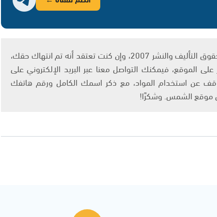
يتم الاستخدام المواد وفقًا للمادة 27 أ من قانون حقوق التأليف والنشر 2007، وإن كنت تعتقد أنه تم انتهاك حقك،
لى الموقع، فيمكنك التواصل معنا عبر البريد الإلكتروني على
info@ashams.c والطلب بالتوقف عن استخدام المواد، مع ذكر اسمك الكامل ورقم هاتفك
ى موقع الشمس. وشكرًا!