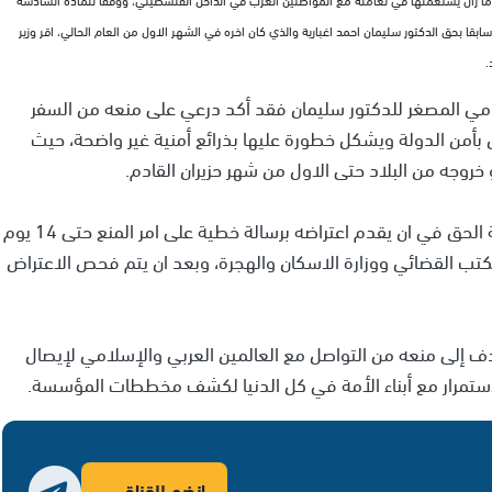
سابقا بحق الدكتور سليمان احمد اغبارية والذي كان اخره في الشهر الاول من العام الحالي، اقر وزير
.
كومي المصغر للدكتور سليمان فقد أكد درعي على منعه من السفر
مس بأمن الدولة ويشكل خطورة عليها بذرائع أمنية غير واضحة، حيث
 خروجه من البلاد حتى الاول من شهر حزيران القادم.
هذا وحسبما ورد في الرسالة فان للدكتور سليمان اغبارية الحق في ان يقدم اعتراضه برسالة خطية على امر المنع حتى 14 يوم
مكتب القضائي ووزارة الاسكان والهجرة، وبعد ان يتم فحص الاعتراض
 يهدف إلى منعه من التواصل مع العالمين العربي والإسلامي لإيصال
ستمرار مع أبناء الأمة في كل الدنيا لكشف مخططات المؤسسة.
انضم للقناة ←